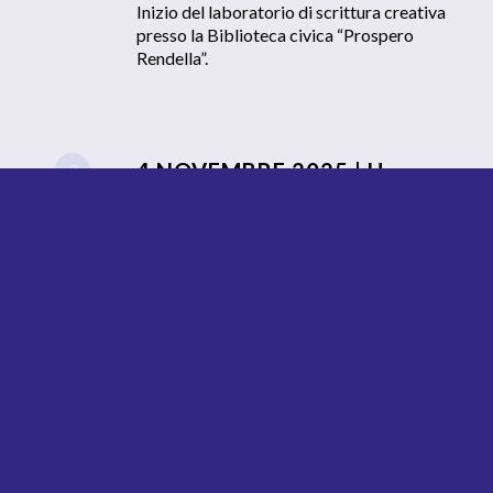
Inizio del laboratorio di scrittura creativa
presso la Biblioteca civica “Prospero
Rendella”.
4 NOVEMBRE 2025 | H
2
16:00-18:00
Masterclass con Pina Maria Rinaldi
La caverna, rivelazione dell’eroe
2 DICEMBRE 2025 | H 16:00-
3
18:00