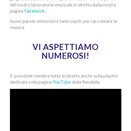
del nostro laboratorio musicale in diretta dalla nostra
pagina
Facebook
.
Suoni, parole, emozioni e tanti ospiti, per raccontare la
musica.
VI ASPETTIAMO
NUMEROSI!
E’ possibile rivedere tutte le dirette anche sulla playlist
dedicata sulla pagina
YouTube
della Rendella.