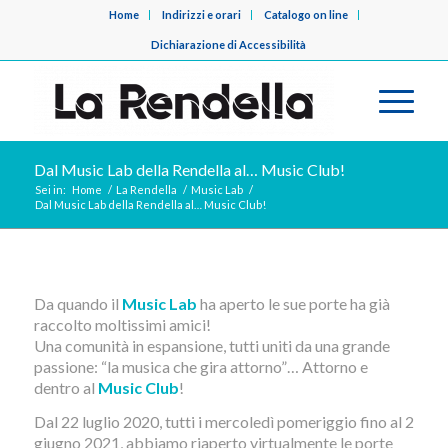
Home
Indirizzi e orari
Catalogo on line
Dichiarazione di Accessibilità
Dal Music Lab della Rendella al… Music Club!
Sei in:
Home
/
La Rendella
/
Music Lab
/
Dal Music Lab della Rendella al… Music Club!
Da quando il
Music Lab
ha aperto le sue porte ha già
raccolto moltissimi amici!
Una comunità in espansione, tutti uniti da una grande
passione: “la musica che gira attorno”… Attorno e
dentro al
Music Club
!
Dal 22 luglio 2020, tutti i mercoledì pomeriggio fino al 2
giugno 2021, abbiamo riaperto virtualmente le porte