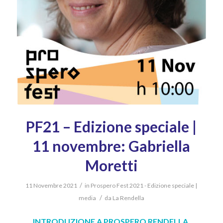
PF21 – Edizione speciale |
11 novembre: Gabriella
Moretti
/
11 Novembre 2021
in
Prospero Fest 2021 - Edizione speciale |
/
media
da
La Rendella
INTRODUZIONE A PROSPERO RENDELLA,