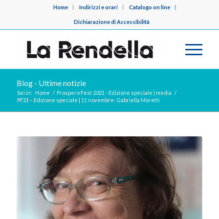
Home
Indirizzi e orari
Catalogo on line
Dichiarazione di Accessibilità
Blog - Ultime notizie
Sei in:
Home
/
Prospero Fest 2021 - Edizione speciale | media
/
PF21 – Edizione speciale | 11 novembre: Gabriella Moretti