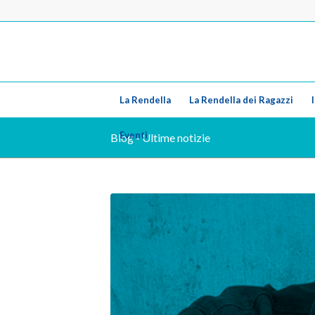
La Rendella
La Rendella dei Ragazzi
Eventi
Blog - Ultime notizie