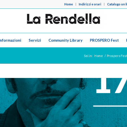
Home
Indirizzi e orari
Catalogo on l
Informazioni
Servizi
Community Library
PROSPERO Fest
Sei in:
Home
/
Prospero Fest