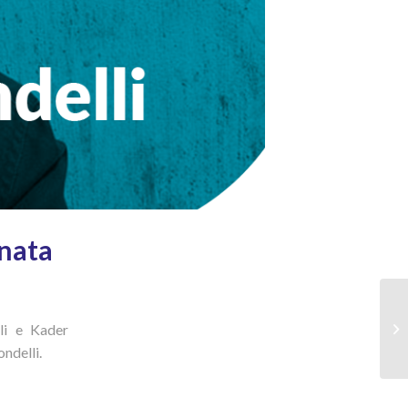
rnata
lli e Kader
ndelli.