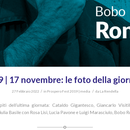
 | 17 novembre: le foto della gio
/
/
27 Febbraio 2022
in
Prospero Fest 2019 | media
da
La Rendella
piti dell’ultima giornata: Cataldo Gigantesco, Giancarlo Visiti
ulia Basile con Rosa Lisi, Lucia Pavone e Luigi Marasciulo, Bobo Ro