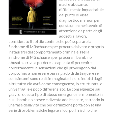
madre abusante,
difficilmente inquadrabile
dal punto di vista
diagnostico ma, non per
questo, non meritevole di
attenzione da parte degli
addetti ai lavori,
considerato il sottile confine che può separare la
Sindrome di Münchausen per procura dal vero e proprio
instaurarsi del comportamento criminale. Nella
Sindrome di Münchausen per procura il bambino
abusato arriva a perdere la capacità di percepire
correttamente le sensazioni che gli provengono dal
corpo, fino a non essere più in grado di distinguere se i
suoi sintomi sono reali, immaginati da lui o indotti dagli
altri; tutto ciò avrà come conseguenza, lo strutturarsi di
un Sé fragile e poco differenziato. Le conseguenze più
gravi di questo tipo di abuso emergono nel momento in
cui il bambino cresce e diventa adolescente, entrando in
una fase della vita che per definizione porta con sé una
serie di problematiche legate al corpo. Il rischio che