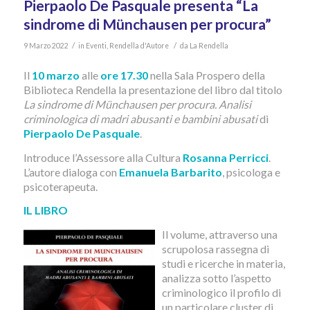
Pierpaolo De Pasquale presenta “La
sindrome di Münchausen per procura”
/
/
9 Marzo 2022
in
Eventi
,
Rendella d'Autore
da
La Rendella
Il
10 marzo
alle
ore 17.30
nella Sala Prospero della
Biblioteca Rendella la presentazione del libro dal titolo
La sindrome di Münchausen per procura. Analisi
criminologica di madri abusanti e bambini abusati
di
Pierpaolo De Pasquale
.
Introduce l’Assessore alla Cultura
Rosanna Perricci
.
L’autore dialoga con
Emanuela Barbarito
, psicologa e
psicoterapeuta.
IL LIBRO
Il volume, attraverso una
scrupolosa rassegna di
studi e ricerche in materia,
analizza sotto l’aspetto
criminologico il profilo di
un particolare cluster di