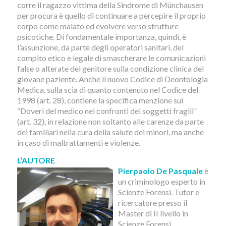
corre il ragazzo vittima della Sindrome di Münchausen
per procura è quello di continuare a percepire il proprio
corpo come malato ed evolvere verso strutture
psicotiche. Di fondamentale importanza, quindi, è
l’assunzione, da parte degli operatori sanitari, del
compito etico e legale di smascherare le comunicazioni
false o alterate del genitore sulla condizione clinica del
giovane paziente. Anche il nuovo Codice di Deontologia
Medica, sulla scia di quanto contenuto nel Codice del
1998 (art. 28), contiene la specifica menzione sui
“Doveri del medico nei confronti dei soggetti fragili”
(art. 32), in relazione non soltanto alle carenze da parte
dei familiari nella cura della salute dei minori, ma anche
in caso di maltrattamenti e violenze.
L’AUTORE
Pierpaolo De Pasquale
è
un criminologo esperto in
Scienze Forensi. Tutor e
ricercatore presso il
Master di II livello in
Scienze Forensi