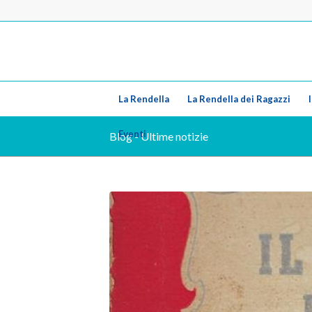
La Rendella
La Rendella dei Ragazzi
Eventi
Blog - Ultime notizie