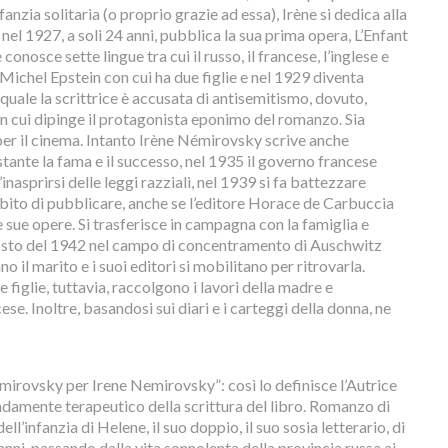
fanzia solitaria (o proprio grazie ad essa), Irène si dedica alla
e nel 1927, a soli 24 anni, pubblica la sua prima opera, L’Enfant
conosce sette lingue tra cui il russo, il francese, l’inglese e
 Michel Epstein con cui ha due figlie e nel 1929 diventa
 quale la scrittrice è accusata di antisemitismo, dovuto,
con cui dipinge il protagonista eponimo del romanzo. Sia
per il cinema. Intanto Irène Némirovsky scrive anche
tante la fama e il successo, nel 1935 il governo francese
l’inasprirsi delle leggi razziali, nel 1939 si fa battezzare
oibito di pubblicare, anche se l’editore Horace de Carbuccia
 sue opere. Si trasferisce in campagna con la famiglia e
gosto del 1942 nel campo di concentramento di Auschwitz
 il marito e i suoi editori si mobilitano per ritrovarla.
 figlie, tuttavia, raccolgono i lavori della madre e
e. Inoltre, basandosi sui diari e i carteggi della donna, ne
Nemirovsky per Irene Nemirovsky”: così lo definisce l’Autrice
ondamente terapeutico della scrittura del libro. Romanzo di
l’infanzia di Helene, il suo doppio, il suo sosia letterario, di
anni, passando dalla vita sonnolenta della provincia russa ai