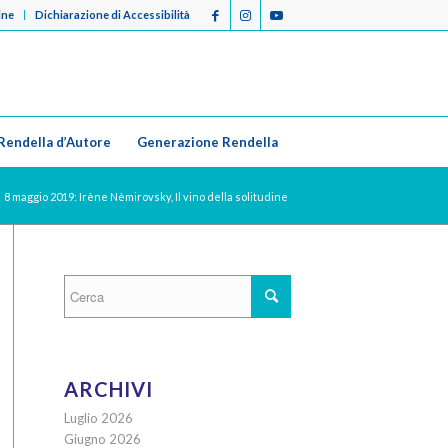
ine
Dichiarazione di Accessibilità
Rendella d’Autore
Generazione Rendella
8 maggio 2019: Irène Nèmirovsky, Il vino della solitudine
ARCHIVI
Luglio 2026
Giugno 2026