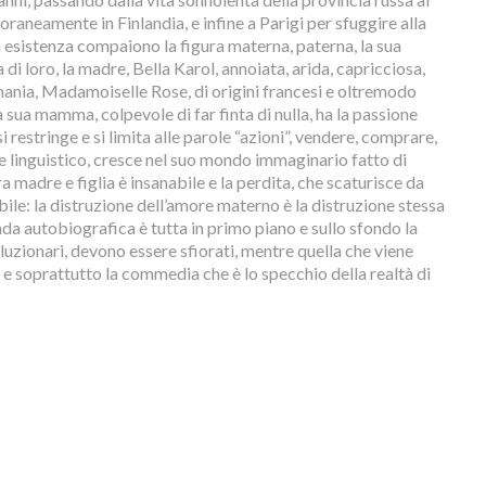
aneamente in Finlandia, e infine a Parigi per sfuggire alla
 esistenza compaiono la figura materna, paterna, la sua
ra di loro, la madre, Bella Karol, annoiata, arida, capricciosa,
a nania, Madamoiselle Rose, di origini francesi e oltremodo
a sua mamma, colpevole di far finta di nulla, ha la passione
i restringe e si limita alle parole “azioni”, vendere, comprare,
 e linguistico, cresce nel suo mondo immaginario fatto di
 tra madre e figlia è insanabile e la perdita, che scaturisce da
ile: la distruzione dell’amore materno è la distruzione stessa
nda autobiografica è tutta in primo piano e sullo sfondo la
ivoluzionari, devono essere sfiorati, mentre quella che viene
, e soprattutto la commedia che è lo specchio della realtà di