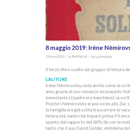
8 maggio 2019: Irène Nèmirovsky
/
/
3 Marzo 2020
in
PAGINA 56
da
La Rendella
Il terzo libro scelto dal gruppo di lettura d
L’AUTORE
Irène Nèmirovsky, nota anche come la scrittr
anni, grazie al suo romanzo incompiuto Suit
benestante (il padre era banchiere), la scrit
Poiché i Némirovsky erano vicini allo Zar, s
la famiglia era già solita trascorrere le va
tenera età, tanto che imparò prima il france
spunto dal rapporto dal difficile con la mad
tanto che il suo David Golder, emblema del