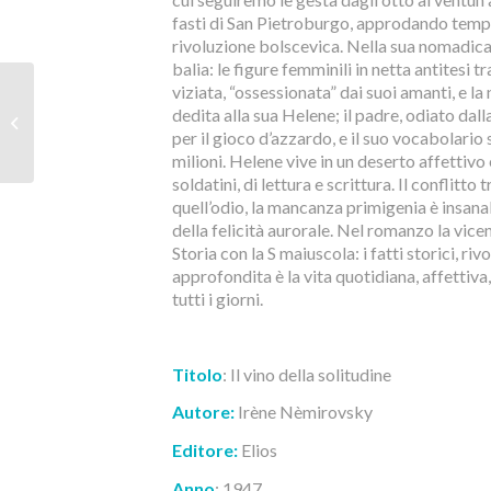
fasti di San Pietroburgo, approdando tempor
rivoluzione bolscevica. Nella sua nomadica
balia: le figure femminili in netta antitesi t
viziata, “ossessionata” dai suoi amanti, e l
20 marzo 2019: Paola
dedita alla sua Helene; il padre, odiato dall
Dubini, Con la cultura
per il gioco d’azzardo, e il suo vocabolario s
non si mangia! Falso!
milioni. Helene vive in un deserto affettivo
soldatini, di lettura e scrittura. Il conflitto
quell’odio, la mancanza primigenia è insanab
della felicità aurorale. Nel romanzo la vice
Storia con la S maiuscola: i fatti storici, r
approfondita è la vita quotidiana, affettiva
tutti i giorni.
Titolo
: Il vino della solitudine
Autore:
Irène Nèmirovsky
Editore:
Elios
Anno
: 1947