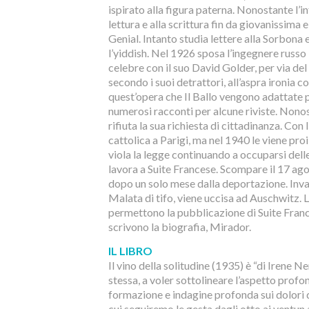
ispirato alla figura paterna. Nonostante l’in
lettura e alla scrittura fin da giovanissima 
Genial. Intanto studia lettere alla Sorbona e 
l’yiddish. Nel 1926 sposa l’ingegnere russo
celebre con il suo David Golder, per via del
secondo i suoi detrattori, all’aspra ironia 
quest’opera che Il Ballo vengono adattate 
numerosi racconti per alcune riviste. Nonos
rifiuta la sua richiesta di cittadinanza. Con 
cattolica a Parigi, ma nel 1940 le viene pr
viola la legge continuando a occuparsi delle
lavora a Suite Francese. Scompare il 17 a
dopo un solo mese dalla deportazione. Invano
Malata di tifo, viene uccisa ad Auschwitz. Le
permettono la pubblicazione di Suite Frances
scrivono la biografia, Mirador.
IL LIBRO
Il vino della solitudine (1935) è “di Irene 
stessa, a voler sottolineare l’aspetto prof
formazione e indagine profonda sui dolori del
cui seguiremo le gesta dagli otto ai ventun 