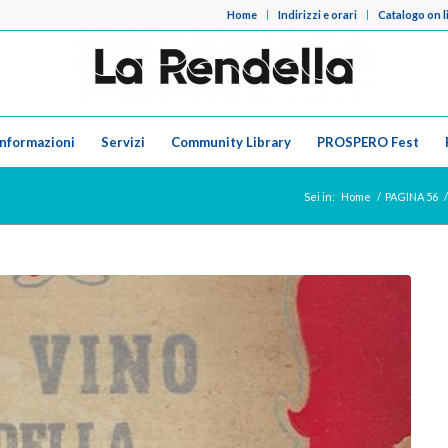
Home
Indirizzi e orari
Catalogo on l
Informazioni
Servizi
Community Library
PROSPERO Fest
Sei in:
Home
/
PAGINA 56
/