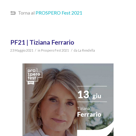
Torna al
PROSPERO Fest 2021
PF21 | Tiziana Ferrario
/
/
23 Maggio 2021
in
Prospero Fest 2021
da
La Rendella