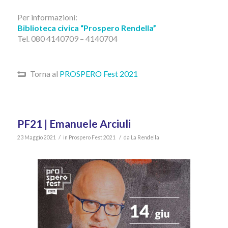
Per informazioni:
Biblioteca civica “Prospero Rendella”
Tel. 080 4140709 – 4140704
Torna al
PROSPERO Fest 2021
PF21 | Emanuele Arciuli
/
/
23 Maggio 2021
in
Prospero Fest 2021
da
La Rendella