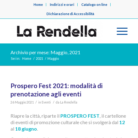
Home
Indirizzi e orari
Catalogo on line
Dichiarazione di Accessibilità
Archivio per mese: Maggio, 2021
Sei in:
Home
/
2021
/
Maggio
Prospero Fest 2021: modalità di
prenotazione agli eventi
/
/
26 Maggio 2021
in
Eventi
da
La Rendella
Riapre la città, riparte il
PROSPERO FEST
, il cartellone
di eventi di promozione culturale che si svolgerà dal
12
al
18 giugno
.