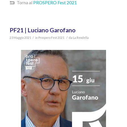
Torna al
PROSPERO Fest 2021
PF21 | Luciano Garofano
/
/
23 Maggio 2021
in
Prospero Fest 2021
da
La Rendella