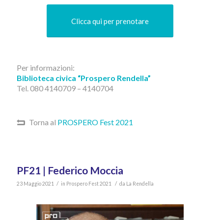
Clicca qui per prenotare
Per informazioni:
Biblioteca civica “Prospero Rendella”
Tel. 080 4140709 – 4140704
Torna al
PROSPERO Fest 2021
PF21 | Federico Moccia
/
/
23 Maggio 2021
in
Prospero Fest 2021
da
La Rendella