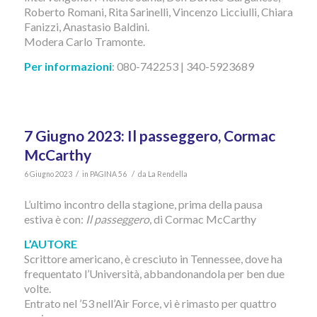
Roberto Romani, Rita Sarinelli, Vincenzo Licciulli, Chiara
Fanizzi, Anastasio Baldini.
Modera Carlo Tramonte.
Per informazioni
: 080-742253 | 340-5923689
7 Giugno 2023: Il passeggero, Cormac
McCarthy
/
/
6 Giugno 2023
in
PAGINA 56
da
La Rendella
L’ultimo incontro della stagione, prima della pausa
estiva è con:
Il passeggero
, di Cormac McCarthy
L’AUTORE
Scrittore americano, è cresciuto in Tennessee, dove ha
frequentato l’Università, abbandonandola per ben due
volte.
Entrato nel ’53 nell’Air Force, vi è rimasto per quattro