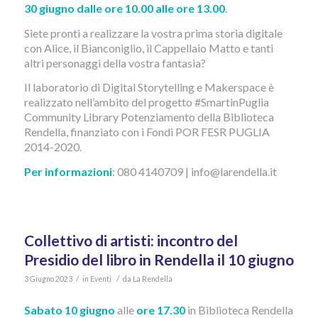
30 giugno dalle ore 10.00 alle ore 13.00
.
Siete pronti a realizzare la vostra prima storia digitale
con Alice, il Bianconiglio, il Cappellaio Matto e tanti
altri personaggi della vostra fantasia?
Il laboratorio di Digital Storytelling e Makerspace è
realizzato nell’ambito del progetto #SmartinPuglia
Community Library Potenziamento della Biblioteca
Rendella, finanziato con i Fondi POR FESR PUGLIA
2014-2020.
Per informazioni
: 080 4140709 | info@larendella.it
Collettivo di artisti: incontro del
Presidio del libro in Rendella il 10 giugno
/
/
3 Giugno 2023
in
Eventi
da
La Rendella
Sabato 10 giugno
alle
ore 17.30
in Biblioteca Rendella