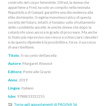
controllo del corpo femminile. Difred, la donna che
appartiene a Fred, ha solo un compito nella neonata
Repubblica di Galaad: garantire una discendenza alla
élite dominante. Il regime monoteocratico di questa
società del futuro, infatti, è fondato sullo sfruttamento
delle cosiddette ancelle, le uniche donne che dopo la
catastrofe sono ancora in grado di procreare. Ma anche
lo Stato più repressivo non riesce a schiacciare i desideri
e da questo dipenderà la possibilità e, forse, il successo
di una ribellione.
Titolo
: Il racconto dell’ancella
Autore:
Margaret Atwood
Editore:
Ponte alle Grazie
Anno
: 2019
Lingua
:
I
taliano
Isbn
: 9788833312255
Torna agli appuntamenti di PAGINA 56