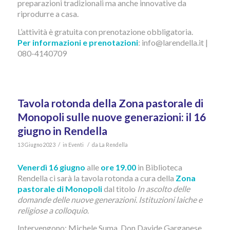
preparazioni tradizionali ma anche innovative da
riprodurre a casa.
L’attività è gratuita con prenotazione obbligatoria.
Per informazioni e prenotazioni
: info@larendella.it |
080-4140709
Tavola rotonda della Zona pastorale di
Monopoli sulle nuove generazioni: il 16
giugno in Rendella
/
/
13 Giugno 2023
in
Eventi
da
La Rendella
Venerdì 16 giugno
alle
ore 19.00
in Biblioteca
Rendella ci sarà la tavola rotonda a cura della
Zona
pastorale di Monopoli
dal titolo
In ascolto delle
domande delle nuove generazioni. Istituzioni laiche e
religiose a colloquio
.
Intervengono: Michele Suma, Don Davide Garganese,