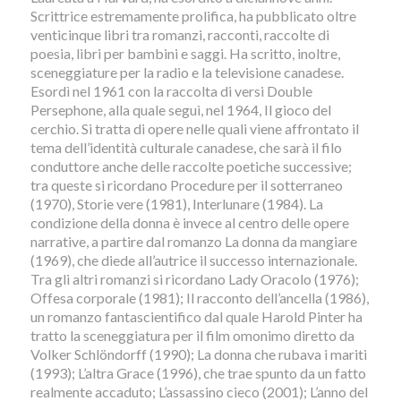
Scrittrice estremamente prolifica, ha pubblicato oltre
venticinque libri tra romanzi, racconti, raccolte di
poesia, libri per bambini e saggi. Ha scritto, inoltre,
sceneggiature per la radio e la televisione canadese.
Esordì nel 1961 con la raccolta di versi Double
Persephone, alla quale seguì, nel 1964, Il gioco del
cerchio. Si tratta di opere nelle quali viene affrontato il
tema dell’identità culturale canadese, che sarà il filo
conduttore anche delle raccolte poetiche successive;
tra queste si ricordano Procedure per il sotterraneo
(1970), Storie vere (1981), Interlunare (1984). La
condizione della donna è invece al centro delle opere
narrative, a partire dal romanzo La donna da mangiare
(1969), che diede all’autrice il successo internazionale.
Tra gli altri romanzi si ricordano Lady Oracolo (1976);
Offesa corporale (1981); Il racconto dell’ancella (1986),
un romanzo fantascientifico dal quale Harold Pinter ha
tratto la sceneggiatura per il film omonimo diretto da
Volker Schlöndorff (1990); La donna che rubava i mariti
(1993); L’altra Grace (1996), che trae spunto da un fatto
realmente accaduto; L’assassino cieco (2001); L’anno del