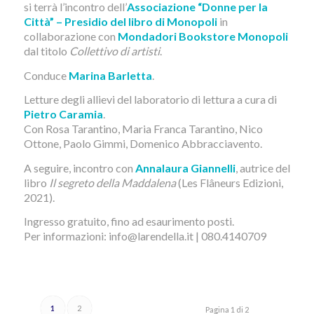
si terrà l’incontro dell’
Associazione “Donne per la
Città” – Presidio del libro di Monopoli
in
collaborazione con
Mondadori Bookstore Monopoli
dal titolo
Collettivo di artisti
.
Conduce
Marina Barletta
.
Letture degli allievi del laboratorio di lettura a cura di
Pietro Caramia
.
Con Rosa Tarantino, Maria Franca Tarantino, Nico
Ottone, Paolo Gimmi, Domenico Abbracciavento.
A seguire, incontro con
Annalaura Giannelli
, autrice del
libro
Il segreto della Maddalena
(Les Flâneurs Edizioni,
2021).
Ingresso gratuito, fino ad esaurimento posti.
Per informazioni: info@larendella.it | 080.4140709
1
2
Pagina 1 di 2