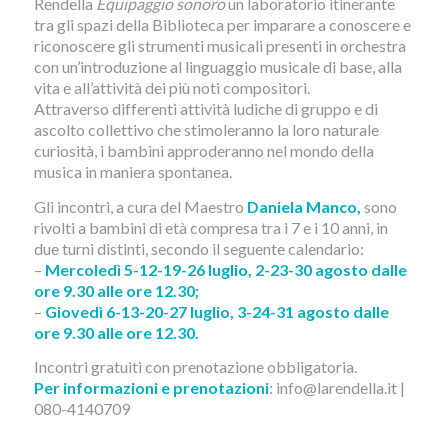
Rendella
Equipaggio sonoro
un laboratorio itinerante
tra gli spazi della Biblioteca per imparare a conoscere e
riconoscere gli strumenti musicali presenti in orchestra
con un’introduzione al linguaggio musicale di base, alla
vita e all’attività dei più noti compositori.
Attraverso differenti attività ludiche di gruppo e di
ascolto collettivo che stimoleranno la loro naturale
curiosità, i bambini approderanno nel mondo della
musica in maniera spontanea.
Gli incontri, a cura del Maestro
Daniela Manco,
sono
rivolti a bambini di età compresa tra i 7 e i 10 anni, in
due turni distinti, secondo il seguente calendario:
–
Mercoledì 5-12-19-26 luglio, 2-23-30 agosto dalle
ore 9.30 alle ore 12.30;
–
Giovedì 6-13-20-27 luglio, 3-24-31 agosto dalle
ore 9.30 alle ore 12.30.
Incontri gratuiti con prenotazione obbligatoria.
Per informazioni e prenotazioni
: info@larendella.it |
080-4140709