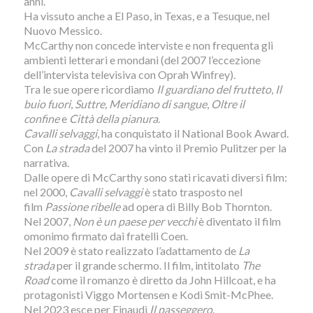
anni.
Ha vissuto anche a El Paso, in Texas, e a Tesuque, nel
Nuovo Messico.
McCarthy non concede interviste e non frequenta gli
ambienti letterari e mondani (del 2007 l’eccezione
dell’intervista televisiva con Oprah Winfrey).
Tra le sue opere ricordiamo
Il guardiano del frutteto
,
Il
buio fuori
,
Suttre, Meridiano di sangue
,
Oltre il
confine
e
Città della pianura
.
Cavalli selvaggi
, ha conquistato il National Book Award.
Con
La strada
del 2007 ha vinto il Premio Pulitzer per la
narrativa.
Dalle opere di McCarthy sono stati ricavati diversi film:
nel 2000,
Cavalli selvaggi
è stato trasposto nel
film
Passione ribelle
ad opera di Billy Bob Thornton.
Nel 2007,
Non è un paese per vecchi
è diventato il film
omonimo firmato dai fratelli Coen.
Nel 2009 è stato realizzato l’adattamento de
La
strada
per il grande schermo. Il film, intitolato
The
Road
come il romanzo è diretto da John Hillcoat, e ha
protagonisti Viggo Mortensen e Kodi Smit-McPhee.
Nel 2023 esce per Einaudi
Il passeggero
.