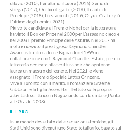
diluvio (2010); Per ultimo il cuore (2016); Seme di
strega (2017); Occhio di gatto (2018), Il canto di
Penelope (2018), I testamenti (2019), Oryx e Crake (già
L’ultimo degli uomini, 2021).
Più volte candidata al Premio Nobel per la letteratura,
ha vinto il Booker Prize nel 2000 per L’assassino cieco e
nel 2008 il premio Principe delle Asturie. Nel 2017 ha
inoltre ricevuto il prestigioso Raymond Chandler
Award, istituito da Irene Bignardi nel 1996 in
collaborazione con il Raymond Chandler Estate, premio
letterario dedicato alla scrittura noir che ogni anno
laurea un maestro del genere. Nel 2021 le viene
assegnato il Premio Speciale Lattes Grinzane.
Vive a Toronto con il marito, il romanziere Graeme
Gibbson, e la figlia Jesse. Ha riflettuto sulla propria
attività di scrittrice in Negoziando con le ombre (Ponte
alle Grazie, 2003).
IL LIBRO
In un mondo devastato dalle radiazioni atomiche, gli
Stati Uniti sono divenuti uno Stato totalitario, basato sul