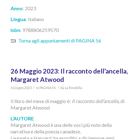
Anno
: 2023
Lingua
:
I
taliano
Isbn
: 9788806259570
Torna agli appuntamenti di PAGINA 56
26 Maggio 2023: Il racconto dell’ancella,
Margaret Atwood
/
/
6 Giugno 2023
in
PAGINA 56
da
La Rendella
Il libro del mese di maggio è:
Il racconto dell’ancella
, di
Margaret Atwood
L’AUTORE
Margaret Atwood è una delle voci più note della
narrativa e della poesia canadese.
Laureata a Harvard, ha esordito a diciannove anni.