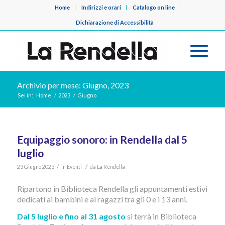
Home
Indirizzi e orari
Catalogo on line
Dichiarazione di Accessibilità
Archivio per mese: Giugno, 2023
Sei in:
Home
/
2023
/
Giugno
Equipaggio sonoro: in Rendella dal 5
luglio
/
/
23 Giugno 2023
in
Eventi
da
La Rendella
Ripartono in Biblioteca Rendella gli appuntamenti estivi
dedicati ai bambini e ai ragazzi tra gli 0 e i 13 anni.
Dal 5 luglio e fino al 31 agosto
si terrà in Biblioteca