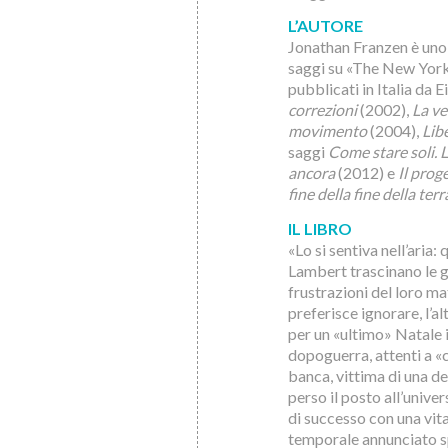
L’AUTORE
Jonathan Franzen è uno 
saggi su «The New Yorker
pubblicati in Italia da 
correzioni
(2002),
La ve
movimento
(2004),
Lib
saggi
Come stare soli. Lo
ancora
(2012) e
Il prog
fine della fine della terr
IL LIBRO
«Lo si sentiva nell’aria:
Lambert trascinano le g
frustrazioni del loro ma
preferisce ignorare, l’al
per un «ultimo» Natale i 
dopoguerra, attenti a «
banca, vittima di una de
perso il posto all’univ
di successo con una vita
temporale annunciato sp