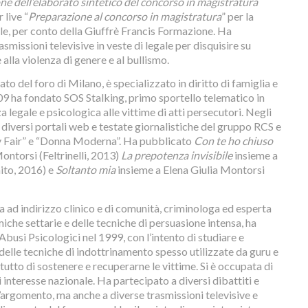
ne dell’elaborato sintetico del concorso in magistratura
 live “
Preparazione al concorso in magistratura
” per la
ale, per conto della Giuffrè Francis Formazione. Ha
asmissioni televisive in veste di legale per disquisire su
alla violenza di genere e al bullismo.
ato del foro di Milano, è specializzato in diritto di famiglia e
009 ha fondato SOS Stalking, primo sportello telematico in
za legale e psicologica alle vittime di atti persecutori. Negli
 diversi portali web e testate giornalistiche del gruppo RCS e
 Fair” e “Donna Moderna”. Ha pubblicato
Con te ho chiuso
ontorsi (Feltrinelli, 2013)
La prepotenza invisibile
insieme a
ito, 2016) e
Soltanto mia
insieme a Elena Giulia Montorsi
a ad indirizzo clinico e di comunità, criminologa ed esperta
iche settarie e delle tecniche di persuasione intensa, ha
Abusi Psicologici nel 1999, con l’intento di studiare e
delle tecniche di indottrinamento spesso utilizzate da guru e
attutto di sostenere e recuperarne le vittime. Si è occupata di
i interesse nazionale. Ha partecipato a diversi dibattiti e
l’argomento, ma anche a diverse trasmissioni televisive e