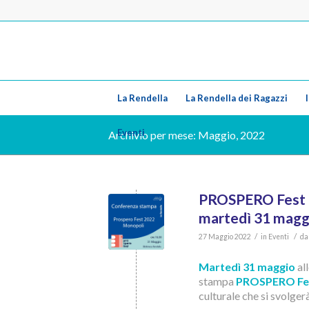
La Rendella
La Rendella dei Ragazzi
Eventi
Archivio per mese: Maggio, 2022
PROSPERO Fest 2
martedì 31 magg
/
/
27 Maggio 2022
in
Eventi
d
Martedì 31 maggio
al
stampa
PROSPERO Fe
culturale che si svolger