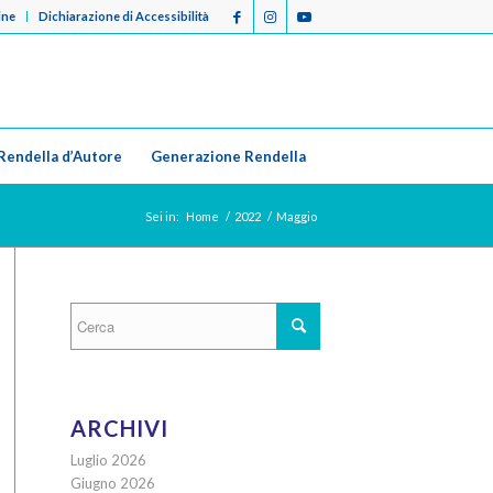
ine
Dichiarazione di Accessibilità
Rendella d’Autore
Generazione Rendella
Sei in:
Home
/
2022
/
Maggio
ARCHIVI
Luglio 2026
Giugno 2026