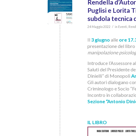
Rendella d’Autor
Puglisi e Lorita 
subdola tecnica 
/
24 Maggio 2022
in
Eventi
,
Rend
Il
3 giugno
alle
ore 17.
presentazione del libro 
manipolazione psicolo
Introduce l’Assessore a
Saluti del Presidente d
Dinielli” di Monopoli
An
Gli autori dialogano co
Criminologo e Socio “F
Incontro in collaborazio
Sezione “Antonio Dinie
IL LIBRO