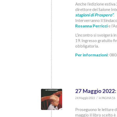
Anche l’edizione estiva 
direttore del Salone Int
stagioni di Prospero”
.
Interverranno il Sinda
Rosanna
Perricci
e l’
L’incontro si svolgerà i
19. Ingresso gratuito f
obbligatoria.
Per informazioni
: 080
27 Maggio 2022: 
/
24 Maggio 2022
in
PAGINA 56
Proseguono le letture d
maggio il libro scelto è