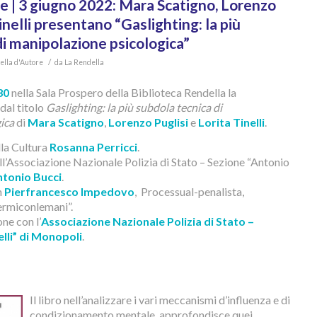
e | 3 giugno 2022: Mara Scatigno, Lorenzo
Tinelli presentano “Gaslighting: la più
di manipolazione psicologica”
/
ella d'Autore
da
La Rendella
30
nella Sala Prospero della Biblioteca Rendella la
dal titolo
Gaslighting: la più subdola tecnica di
gica
di
Mara Scatigno
,
Lorenzo Puglisi
e
Lorita Tinelli
.
lla Cultura
Rosanna Perricci
.
ell’Associazione Nazionale Polizia di Stato – Sezione “Antonio
tonio Bucci
.
n
Pierfrancesco Impedovo
, Processual-penalista,
ermiconlemani”.
ne con l’
Associazione Nazionale Polizia di Stato –
lli” di Monopoli
.
Il libro nell’analizzare i vari meccanismi d’influenza e di
condizionamento mentale, approfondisce quei