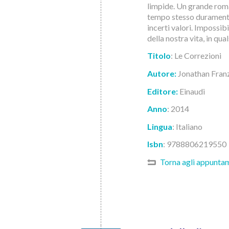
limpide. Un grande roma
tempo stesso duramente 
incerti valori. Impossi
della nostra vita, in qu
Titolo
: Le Correzioni
Autore:
Jonathan Fran
Editore:
Einaudi
Anno
: 2014
Lingua
:
I
taliano
Isbn
: 9788806219550
Torna agli appunta