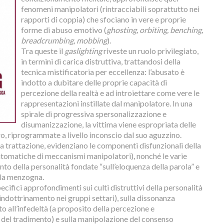
fenomeni manipolatori (rintracciabili soprattutto nei
rapporti di coppia) che sfociano in vere e proprie
forme di abuso emotivo (
ghosting, orbiting, benching,
breadcrumbing, mobbing
).
Tra queste il
gaslighting
riveste un ruolo privilegiato,
in termini di carica distruttiva, trattandosi della
tecnica mistificatoria per eccellenza: l’abusato è
indotto a dubitare delle proprie capacità di
percezione della realtà e ad introiettare come vere le
rappresentazioni instillate dal manipolatore. In una
spirale di progressiva spersonalizzazione e
disumanizzazione, la vittima viene espropriata delle
ro, riprogrammate a livello inconscio dal suo aguzzino.
lla trattazione, evidenziano le componenti disfunzionali della
tomatiche di meccanismi manipolatori), nonché le varie
to della personalità fondate “sull’eloquenza della parola” e
lla menzogna.
ifici approfondimenti sui culti distruttivi della personalità
d’indottrinamento nei gruppi settari), sulla dissonanza
o all’infedeltà (a proposito della percezione e
a del tradimento) e sulla manipolazione del consenso