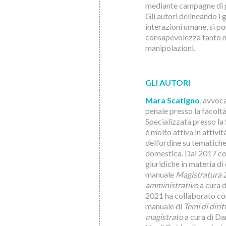
mediante campagne di 
Gli autori delineando i 
interazioni umane, si po
consapevolezza tanto ne
manipolazioni.
GLI AUTORI
Mara Scatigno
, avvoc
penale presso la facolt
Specializzata presso la 
è molto attiva in attivi
dell’ordine su tematich
domestica. Dal 2017 col
giuridiche in materia di 
manuale
Magistratura 20
amministrativo
a cura d
2021 ha collaborato con 
manuale di
Temi di diri
magistrato
a cura di Da