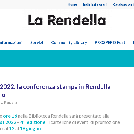
Home
Indirizzi e orari
Catalogo on l
Informazioni
Servizi
Community Library
PROSPERO Fest
022: la conferenza stampa in Rendella
io
a
La Rendella
le
ore 16
nella Biblioteca Rendella sarà presentato alla
st 2022
–
4^ edizione
, il cartellone di eventi di promozione
à dal
12
al
18 giugno
.