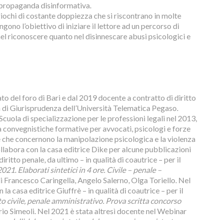
propaganda disinformativa.
giochi di costante doppiezza che si riscontrano in molte
ngono l’obiettivo di iniziare il lettore ad un percorso di
l riconoscere quanto nel disinnescare abusi psicologici e
ato del foro di Bari e dal 2019 docente a contratto di diritto
à di Giurisprudenza dell’Università Telematica Pegaso.
Scuola di specializzazione per le professioni legali nel 2013,
tà convegnistiche formative per avvocati, psicologi e forze
e che concernono la manipolazione psicologica e la violenza
labora con la casa editrice Dike per alcune pubblicazioni
diritto penale, da ultimo – in qualità di coautrice – per il
21. Elaborati sintetici in 4 ore. Civile – penale –
i Francesco Caringella, Angelo Salerno, Olga Toriello. Nel
la casa editrice Giuffrè – in qualità di coautrice – per il
tto civile, penale amministrativo. Prova scritta concorso
rio Simeoli. Nel 2021 è stata altresì docente nel Webinar