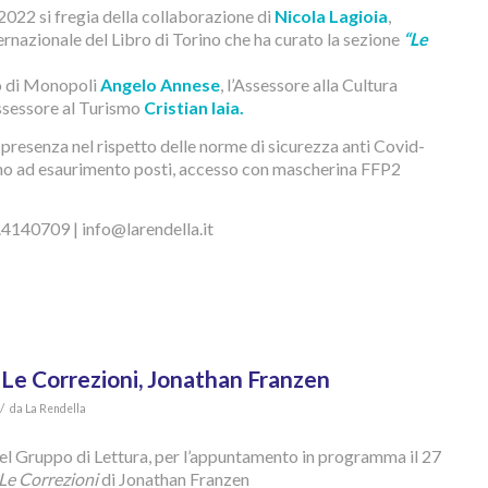
2022 si fregia della collaborazione di
Nicola Lagioia
,
ernazionale del Libro di Torino che ha curato la sezione
“Le
co di Monopoli
Angelo Annese
, l’Assessore alla Cultura
Assessore al Turismo
Cristian Iaia.
n presenza nel rispetto delle norme di sicurezza anti Covid-
ino ad esaurimento posti, accesso con mascherina FFP2
.4140709 | info@larendella.it
Le Correzioni, Jonathan Franzen
/
da
La Rendella
el Gruppo di Lettura, per l’appuntamento in programma il 27
Le Correzioni
di Jonathan Franzen