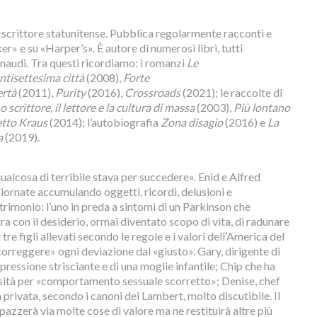
scrittore statunitense. Pubblica regolarmente racconti e
» e su «Harper’s». È autore di numerosi libri, tutti
Einaudi. Tra questi ricordiamo: i romanzi
Le
ntisettesima città
(2008),
Forte
ertà
(2011),
Purity
(2016),
Crossroads
(2021); le raccolte di
 scrittore, il lettore e la cultura di massa
(2003),
Più lontano
etto Kraus
(2014); l’autobiografia
Zona disagio
(2016) e
La
a
(2019).
 qualcosa di terribile stava per succedere». Enid e Alfred
iornate accumulando oggetti, ricordi, delusioni e
trimonio: l’uno in preda a sintomi di un Parkinson che
tra con il desiderio, ormai diventato scopo di vita, di radunare
tre figli allevati secondo le regole e i valori dell’America del
correggere» ogni deviazione dal «giusto». Gary, dirigente di
pressione strisciante e di una moglie infantile; Chip che ha
ersità per «comportamento sessuale scorretto»; Denise, chef
 privata, secondo i canoni dei Lambert, molto discutibile. Il
azzerà via molte cose di valore ma ne restituirà altre più