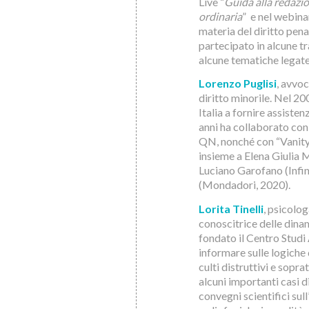
Live “
Guida alla redazio
ordinaria
” e nel webinar
materia del diritto pen
partecipato in alcune tr
alcune tematiche legate 
Lorenzo Puglisi
, avvoc
diritto minorile. Nel 2
Italia a fornire assisten
anni ha collaborato con
QN, nonché con “Vanity
insieme a Elena Giulia M
Luciano Garofano (Infin
(Mondadori, 2020).
Lorita Tinelli
, psicolog
conoscitrice delle dinam
fondato il Centro Studi 
informare sulle logiche 
culti distruttivi e sopr
alcuni importanti casi d
convegni scientifici sul