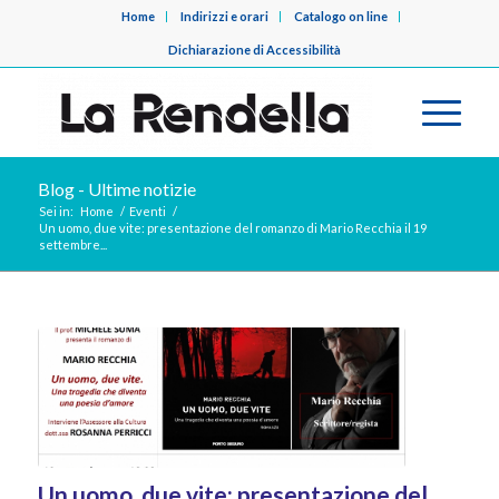
Home
Indirizzi e orari
Catalogo on line
Dichiarazione di Accessibilità
Blog - Ultime notizie
Sei in:
Home
/
Eventi
/
Un uomo, due vite: presentazione del romanzo di Mario Recchia il 19
settembre...
Un uomo, due vite: presentazione del