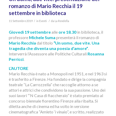
romanzo di Mario Recchia il 19
settembre in biblioteca
/
/
11 Settembre 2019
in
Eventi
da
La Rendella
Giovedì 19 settembre
alle
ore 18.30
in biblioteca, il
professore
Michele Suma
presenterà il romanzo di
Mario Recchia
dal titolo
“Un uomo, due vite. Una
tragedia che diventa una poesia d’amore”
.
Interverrà l’Assessore alle Politiche Culturali
Rosanna
Perricci
.
L’AUTORE
Mario Recchia è nato a Monopoli nel 1951, e nel 1963 si
è trasferito a Firenze. Ha fondato e dirige la compagnia
teatrale “La Carrozzella” che raccoglie attorno a se
attori e attrici che condividono la sua passione. Uno dei
suoi lavori “‘N Casa di fiaccheraio” è stato premiato al
concorso biennale fiorentino Firenze alla ribalta. Si
diletta anche di cinema ed ha volto in versione
cinematografica “Amleto ‘i vinaio”, e scritto, realizzato