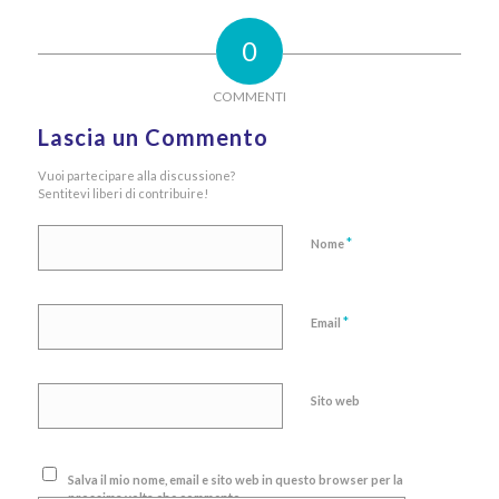
0
COMMENTI
Lascia un Commento
Vuoi partecipare alla discussione?
Sentitevi liberi di contribuire!
*
Nome
*
Email
Sito web
Salva il mio nome, email e sito web in questo browser per la
prossima volta che commento.