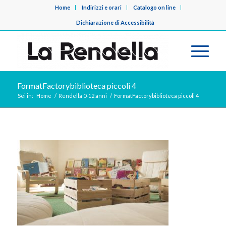
Home
Indirizzi e orari
Catalogo on line
Dichiarazione di Accessibilità
FormatFactorybiblioteca piccoli 4
Sei in:
Home
/
Rendella 0-12 anni
/
FormatFactorybiblioteca piccoli 4