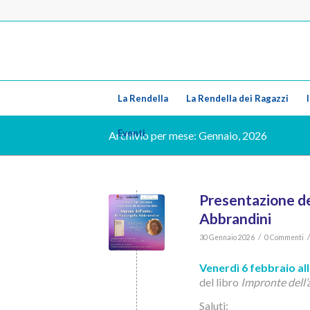
La Rendella
La Rendella dei Ragazzi
Eventi
Archivio per mese: Gennaio, 2026
Presentazione de
Abbrandini
/
/
30 Gennaio 2026
0 Commenti
Venerdì 6 febbraio all
del libro
Impronte dell
Saluti: