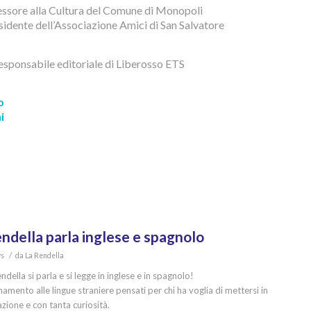
essore alla Cultura del Comune di Monopoli
esidente dell’Associazione Amici di San Salvatore
responsabile editoriale di Liberosso ETS
o
i
endella parla inglese e spagnolo
/
s
da
La Rendella
della si parla e si legge in inglese e in spagnolo!
namento alle lingue straniere pensati per chi ha voglia di mettersi in
zione e con tanta curiosità.