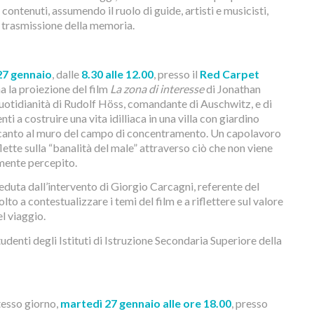
 contenuti, assumendo il ruolo di guide, artisti e musicisti,
a trasmissione della memoria.
27 gennaio
, dalle
8.30 alle 12.00
, presso il
Red Carpet
a la proiezione del film
La zona di interesse
di Jonathan
a quotidianità di Rudolf Höss, comandante di Auschwitz, e di
i a costruire una vita idilliaca in una villa con giardino
canto al muro del campo di concentramento. Un capolavoro
ette sulla “banalità del male” attraverso ciò che non viene
mente percepito.
eduta dall’intervento di Giorgio Carcagni, referente del
to a contestualizzare i temi del film e a riflettere sul valore
l viaggio.
 studenti degli Istituti di Istruzione Secondaria Superiore della
tesso giorno,
martedì 27 gennaio alle ore 18.00
, presso