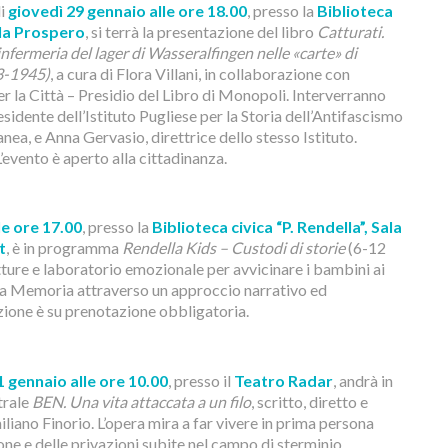
di
giovedì 29 gennaio alle ore 18.00
, presso la
Biblioteca
Sala Prospero
, si terrà la presentazione del libro
Catturati.
nfermeria del lager di Wasseralfingen nelle «carte» di
3-1945)
, a cura di Flora Villani, in collaborazione con
r la Città – Presidio del Libro di Monopoli. Interverranno
sidente dell’Istituto Pugliese per la Storia dell’Antifascismo
nea, e Anna Gervasio, direttrice dello stesso Istituto.
’evento è aperto alla cittadinanza.
le ore 17.00
, presso la
Biblioteca civica “P. Rendella”, Sala
t
, è in programma
Rendella Kids – Custodi di storie
(6-12
tture e laboratorio emozionale per avvicinare i bambini ai
lla Memoria attraverso un approccio narrativo ed
ione è su prenotazione obbligatoria.
 gennaio alle ore 10.00
, presso il
Teatro Radar
, andrà in
trale
BEN. Una vita attaccata a un filo
, scritto, diretto e
liano Finorio. L’opera mira a far vivere in prima persona
one e delle privazioni subite nel campo di sterminio,