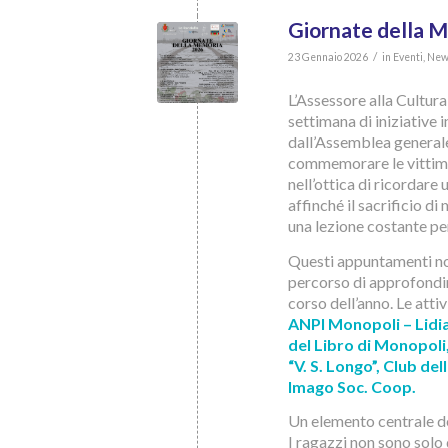
Giornate della 
/
23 Gennaio 2026
in
Eventi
,
New
L’Assessore alla Cultura
settimana di iniziative 
dall’Assemblea generale
commemorare le vittime 
nell’ottica di ricordare
affinché il sacrificio di
una lezione costante per
Questi appuntamenti non
percorso di approfondim
corso dell’anno. Le atti
ANPI Monopoli – Lidi
del Libro di Monopoli, P
“V. S. Longo”, Club de
Imago Soc. Coop.
Un elemento centrale del
I ragazzi non sono solo