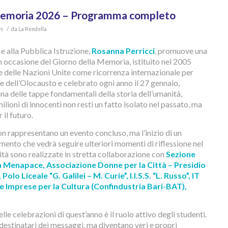
Memoria 2026 – Programma completo
/
s
da
La Rendella
 e alla Pubblica Istruzione,
Rosanna Perricci
, promuove una
in occasione del Giorno della Memoria, istituito nel 2005
 delle Nazioni Unite come ricorrenza internazionale per
dell’Olocausto e celebrato ogni anno il 27 gennaio,
 una delle tappe fondamentali della storia dell’umanità,
 milioni di innocenti non resti un fatto isolato nel passato, ma
 il futuro.
 rappresentano un evento concluso, ma l’inizio di un
ento che vedrà seguire ulteriori momenti di riflessione nel
vità sono realizzate in stretta collaborazione con
Sezione
a Menapace, Associazione Donne per la Città – Presidio
olo Liceale “G. Galilei – M. Curie”, I.I.S.S. “L. Russo”, IT
lle Imprese per la Cultura (Confindustria Bari-BAT),
le celebrazioni di quest’anno è il ruolo attivo degli studenti.
 destinatari dei messaggi, ma diventano veri e propri