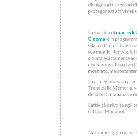
divulgatori e creatori di
protagonisti attivi nell
La mattina di
martedì 
Cinema
, è in programm
Glazer. Il film ritrae l
sua moglie Hedwig, intent
situata esattamente ac
cinematografico che rifl
mostrato, ma costante
La proiezione sarà prec
Treno della Memoria, vol
della testimonianza e de
L’attività è rivolta agli
Città di Monopoli.
Nel pomeriggio dello s