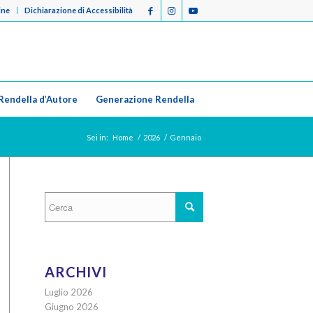
ine
Dichiarazione di Accessibilità
Rendella d’Autore
Generazione Rendella
Sei in:
Home
/
2026
/
Gennaio
ARCHIVI
Luglio 2026
Giugno 2026