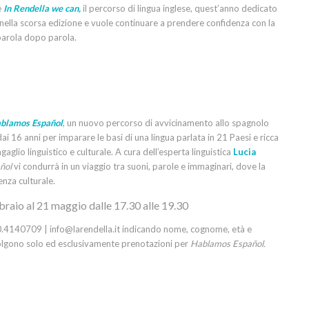
e
In Rendella we can,
il percorso di lingua inglese, quest’anno dedicato
io nella scorsa edizione e vuole continuare a prendere confidenza con la
parola dopo parola.
blamos Español
, un nuovo percorso di avvicinamento allo spagnolo
dai 16 anni per imparare le basi di una lingua parlata in 21 Paesi e ricca
bagaglio linguistico e culturale. A cura dell’esperta linguistica
Lucia
ñol
vi condurrà in un viaggio tra suoni, parole e immaginari, dove la
nza culturale.
bbraio
al 21 maggio
dalle 17.30 alle 19.30
80.4140709 | info@larendella.it indicando nome, cognome, età e
colgono solo ed esclusivamente prenotazioni per
Hablamos Español.