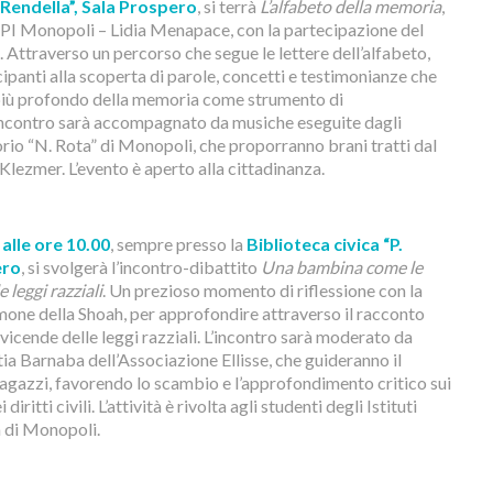
. Rendella”, Sala Prospero
, si terrà
L’alfabeto della memoria
,
NPI Monopoli – Lidia Menapace, con la partecipazione del
 Attraverso un percorso che segue le lettere dell’alfabeto,
cipanti alla scoperta di parole, concetti e testimonianze che
 più profondo della memoria come strumento di
L’incontro sarà accompagnato da musiche eseguite dagli
rio “N. Rota” di Monopoli, che proporranno brani tratti dal
Klezmer. L’evento è aperto alla cittadinanza.
alle ore 10.00
, sempre presso la
Biblioteca civica “P.
ero
, si svolgerà l’incontro-dibattito
Una bambina come le
e leggi razziali
. Un prezioso momento di riflessione con la
timone della Shoah, per approfondire attraverso il racconto
vicende delle leggi razziali. L’incontro sarà moderato da
a Barnaba dell’Associazione Ellisse, che guideranno il
i ragazzi, favorendo lo scambio e l’approfondimento critico sui
iritti civili. L’attività è rivolta agli studenti degli Istituti
à di Monopoli.