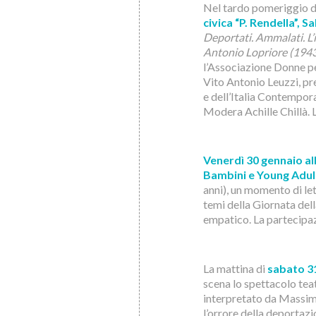
Nel tardo pomeriggio 
civica “P. Rendella”, 
Deportati. Ammalati. L’i
Antonio Lopriore (194
l’Associazione Donne pe
Vito Antonio Leuzzi, pre
e dell’Italia Contempora
Modera Achille Chillà. L
Venerdì 30 gennaio al
Bambini e Young Adul
anni), un momento di le
temi della Giornata de
empatico. La partecipaz
La mattina di
sabato 31
scena lo spettacolo tea
interpretato da Massimi
l’orrore della deportazi