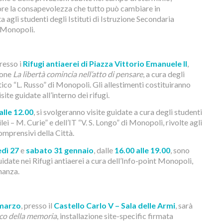
ore la consapevolezza che tutto può cambiare in
lta agli studenti degli Istituti di Istruzione Secondaria
i Monopoli.
presso i
Rifugi antiaerei di Piazza Vittorio Emanuele II
,
zione
La libertà comincia nell’atto di pensare
, a cura degli
tico “L. Russo” di Monopoli. Gli allestimenti costituiranno
site guidate all’interno dei rifugi.
alle 12.00
, si svolgeranno visite guidate a cura degli studenti
lei – M. Curie” e dell’IT “V. S. Longo” di Monopoli, rivolte agli
Comprensivi della Città.
dì 27
e
sabato 31 gennaio
, dalle
16.00 alle 19.00
, sono
guidate nei Rifugi antiaerei a cura dell’Info-point Monopoli,
inanza.
 marzo
, presso il
Castello Carlo V – Sala delle Armi
, sarà
ico della memoria
, installazione site-specific firmata