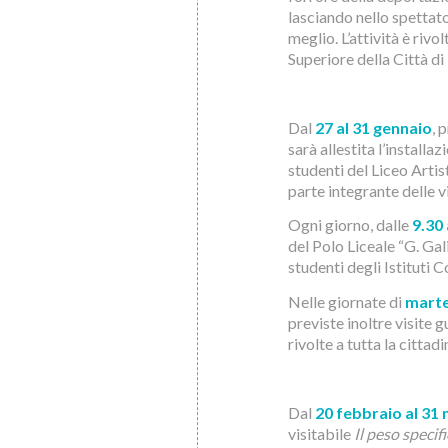
lasciando nello spettat
meglio. L’attività è rivo
Superiore della Città d
Dal
27 al 31 gennaio
, 
sarà allestita l’installa
studenti del Liceo Artis
parte integrante delle vi
Ogni giorno, dalle
9.30 
del Polo Liceale “G. Gali
studenti degli Istituti 
Nelle giornate di
marte
previste inoltre visite 
rivolte a tutta la cittad
Dal
20 febbraio al 31
visitabile
Il peso specif