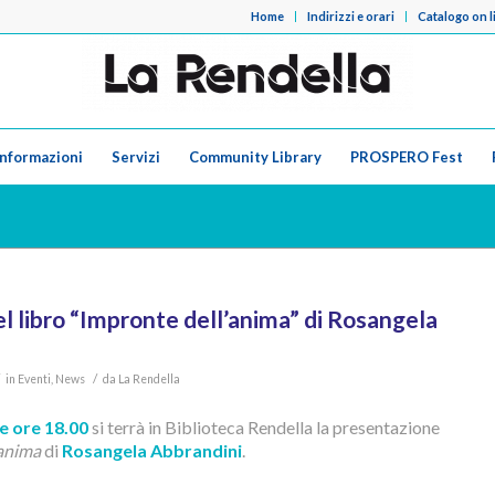
Home
Indirizzi e orari
Catalogo on l
Informazioni
Servizi
Community Library
PROSPERO Fest
l libro “Impronte dell’anima” di Rosangela
/
in
Eventi
,
News
da
La Rendella
e ore 18.00
si terrà in Biblioteca Rendella la presentazione
’anima
di
Rosangela Abbrandini
.