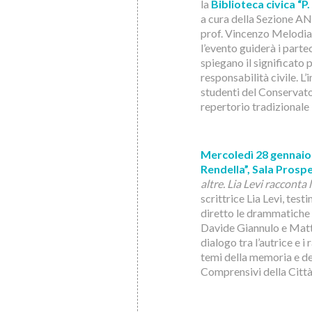
la
Biblioteca civica “P
a cura della Sezione A
prof. Vincenzo Melodia.
l’evento guiderà i parte
spiegano il significato
responsabilità civile. 
studenti del Conservato
repertorio tradizionale 
Mercoledì 28 gennaio 
Rendella”, Sala Prosp
altre. Lia Levi racconta l
scrittrice Lia Levi, tes
diretto le drammatiche 
Davide Giannulo e Matti
dialogo tra l’autrice e 
temi della memoria e dei d
Comprensivi della Citt