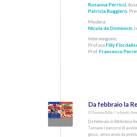
Rosanna Perricci
, Ass
Patrizia Ruggiero
, Pr
Modera:
Nicola de Dominicis
, 
Intervengono:
Prof.ssa
Filly Fiordalis
Prof.
Francesco Perrin
Da febbraio la R
/
27 Gennaio 2026
in
Eventi
,
New
Da febbraio in Biblioteca Ren
Tornano i percorsi di avvici
gioco, senza ansia da presta