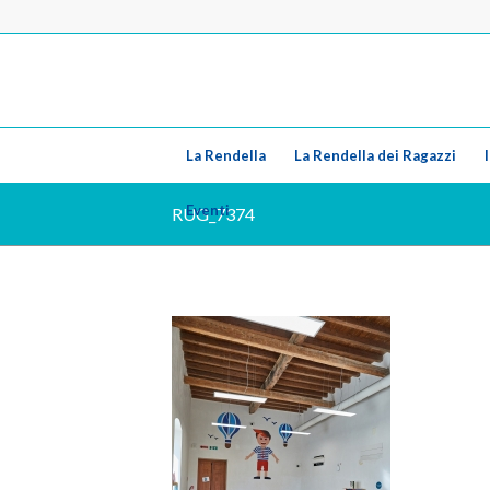
La Rendella
La Rendella dei Ragazzi
Eventi
RUG_7374