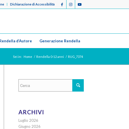
ine
Dichiarazione di Accessibilità
Rendella d’Autore
Generazione Rendella
Sei in:
Home
/
Rendella 0-12 anni
/
RUG_7374
ARCHIVI
Luglio 2026
Giugno 2026