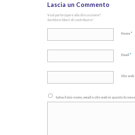
Lascia un Commento
Vuoi partecipare alla discussione?
Sentitevi liberi di contribuire!
*
Nome
*
Email
Sito web
Salva il mio nome, email e sito web in questo brow