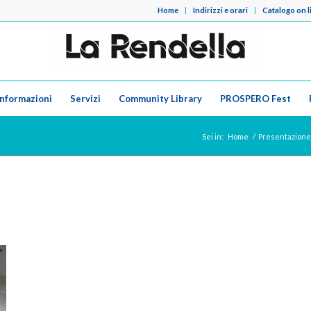
Home
Indirizzi e orari
Catalogo on l
Informazioni
Servizi
Community Library
PROSPERO Fest
Sei in:
Home
/
Presentazione 