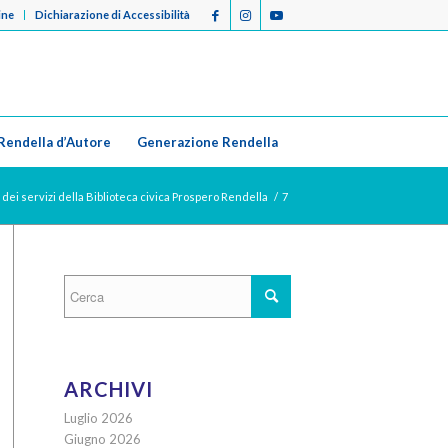
ine
Dichiarazione di Accessibilità
Rendella d’Autore
Generazione Rendella
dei servizi della Biblioteca civica Prospero Rendella
/
7
ARCHIVI
Luglio 2026
Giugno 2026