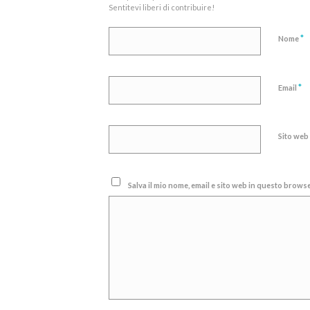
Sentitevi liberi di contribuire!
*
Nome
*
Email
Sito web
Salva il mio nome, email e sito web in questo brow