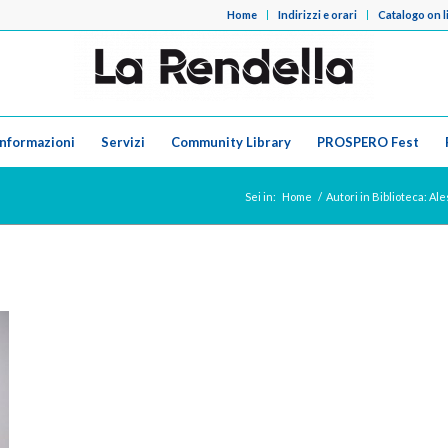
Home
Indirizzi e orari
Catalogo on l
Informazioni
Servizi
Community Library
PROSPERO Fest
Sei in:
Home
/
Autori in Biblioteca: A