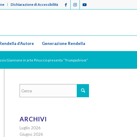
ine
Dichiarazione di Accessibilità
Rendella d’Autore
Generazione Rendella
lessio Giannone in arte Pinuccio presenta “Trumpadvisor”
ARCHIVI
Luglio 2026
Giugno 2026