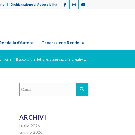
ine
Dichiarazione di Accessibilità
Rendella d’Autore
Generazione Rendella
:
Home
/
Bosco tattile: letture, osservazione, creatività
ARCHIVI
Luglio 2026
Giugno 2026