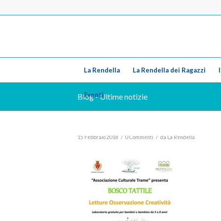
La Rendella
La Rendella dei Ragazzi
Eventi
Blog - Ultime notizie
/
/
15 Febbraio 2018
0 Commenti
da
La Rendella