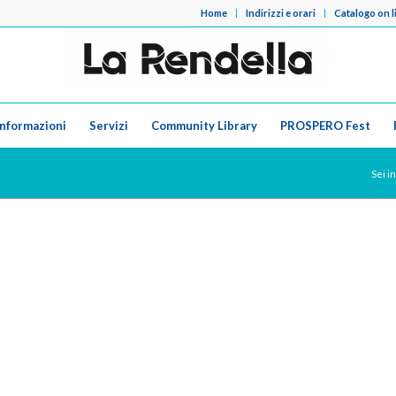
Home
Indirizzi e orari
Catalogo on l
Informazioni
Servizi
Community Library
PROSPERO Fest
Sei in