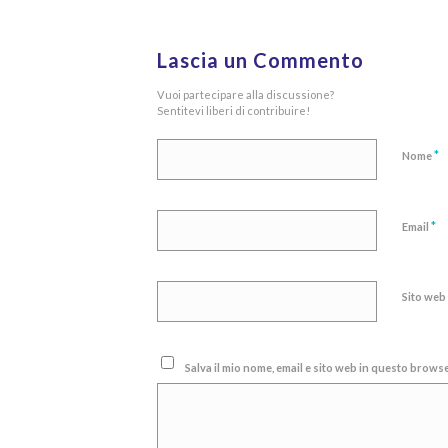
Lascia un Commento
Vuoi partecipare alla discussione?
Sentitevi liberi di contribuire!
*
Nome
*
Email
Sito web
Salva il mio nome, email e sito web in questo brow