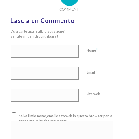
COMMENTI
Lascia un Commento
Vuoi partecipare alla discussione?
Sentitevi liberi di contribuire!
*
Nome
*
Email
Sito web
Salva il mio nome, email e sito web in questo browser per la
prossima volta che commento.