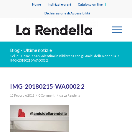
Home
Indirizzi e orari
Catalogo on line
Dichiarazione di Accessibilità
Blog - Ultime notizie
Sei in:
Home
/
San Valentino in Biblioteca con gli Amici della Rendella
/
IMG-20180215-WA0002 2
IMG-20180215-WA0002 2
/
/
15 Febbraio 2018
0 Commenti
da
La Rendella