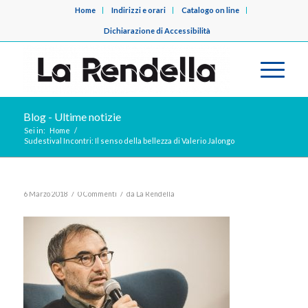
Home
Indirizzi e orari
Catalogo on line
Dichiarazione di Accessibilità
Blog - Ultime notizie
Sei in:
Home
/
Sudestival Incontri: Il senso della bellezza di Valerio Jalongo
/
/
6 Marzo 2018
0 Commenti
da
La Rendella