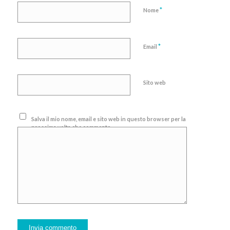
*
Nome
*
Email
Sito web
Salva il mio nome, email e sito web in questo browser per la
prossima volta che commento.