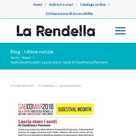
Home
Indirizzi e orari
Catalogo on line
Dichiarazione di Accessibilità
Blog - Ultime notizie
Sei in:
Home
/
Sudestival Incontri: Lascia stare i santi di Gianfranco Pannone.
/
/
6 Febbraio 2018
0 Commenti
da
La Rendella