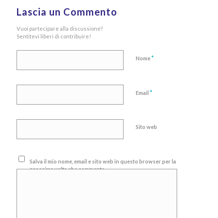
Lascia un Commento
Vuoi partecipare alla discussione?
Sentitevi liberi di contribuire!
*
Nome
*
Email
Sito web
Salva il mio nome, email e sito web in questo browser per la
prossima volta che commento.