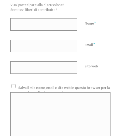
Vuoi partecipare alla discussione?
Sentitevi liberi di contribuire!
*
Nome
*
Email
Sito web
Salva il mio nome, email e sito web in questo browser per la
prossima volta che commento.