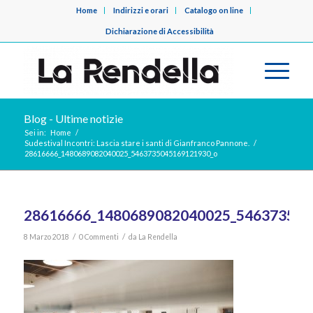
Home
Indirizzi e orari
Catalogo on line
Dichiarazione di Accessibilità
Blog - Ultime notizie
Sei in:
Home
/
Sudestival Incontri: Lascia stare i santi di Gianfranco Pannone.
/
28616666_1480689082040025_5463735045169121930_o
28616666_1480689082040025_546373504
/
/
8 Marzo 2018
0 Commenti
da
La Rendella