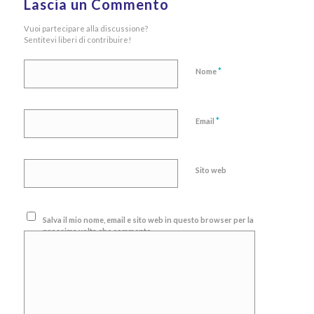
Lascia un Commento
Vuoi partecipare alla discussione?
Sentitevi liberi di contribuire!
*
Nome
*
Email
Sito web
Salva il mio nome, email e sito web in questo browser per la
prossima volta che commento.