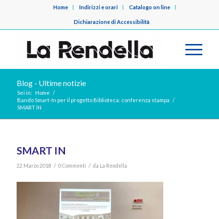
Home
Indirizzi e orari
Catalogo on line
Dichiarazione di Accessibilità
Blog - Ultime notizie
Sei in:
Home
/
Bando Smart-In per il progetto Biblioteca: conferenza stampa
/
SMART IN
SMART IN
/
/
22 Marzo 2018
0 Commenti
da
La Rendella