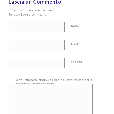
Lascia un Commento
Vuoi partecipare alla discussione?
Sentitevi liberi di contribuire!
*
Nome
*
Email
Sito web
Salva il mio nome, email e sito web in questo browser per la
prossima volta che commento.