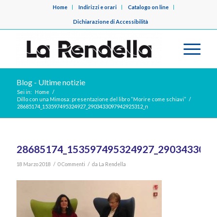
Home
Indirizzi e orari
Catalogo on line
Dichiarazione di Accessibilità
Blog - Ultime notizie
Sei in:
Home
/
Dillo con una Mimosa: presentazione del libro “Morire come schiavi”
/
28685174_153597495324927_2903433097942925312_n
28685174_153597495324927_2903433097
/
/
18 Marzo 2018
0 Commenti
da
La Rendella