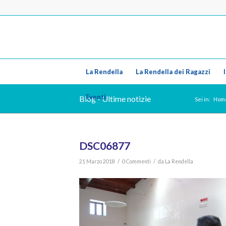
La Rendella
La Rendella dei Ragazzi
Eventi
Blog - Ultime notizie
Sei in:
Hom
DSC06877
/
/
21 Marzo 2018
0 Commenti
da
La Rendella