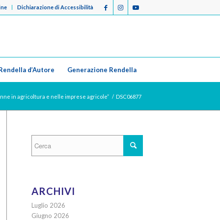
ine
Dichiarazione di Accessibilità
Rendella d’Autore
Generazione Rendella
nne in agricoltura e nelle imprese agricole”
/
DSC06877
ARCHIVI
Luglio 2026
Giugno 2026