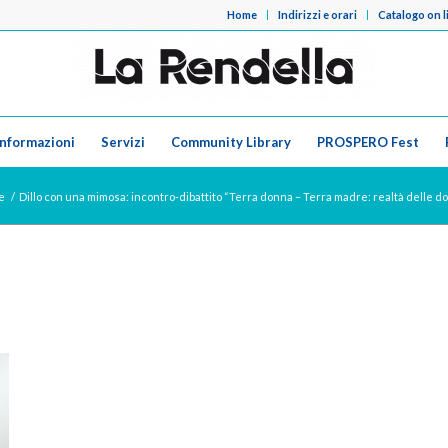
Home
Indirizzi e orari
Catalogo on l
Informazioni
Servizi
Community Library
PROSPERO Fest
e
/
Dillo con una mimosa: incontro-dibattito “Terra donna – Terra madre: realtà delle do