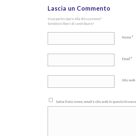
Lascia un Commento
Vuoi partecipare alla discussione?
Sentitevi liberi di contribuire!
*
Nome
*
Email
Sito web
Salva il mio nome, email e sito web in questo brow