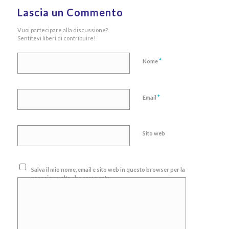
Lascia un Commento
Vuoi partecipare alla discussione?
Sentitevi liberi di contribuire!
*
Nome
*
Email
Sito web
Salva il mio nome, email e sito web in questo browser per la
prossima volta che commento.