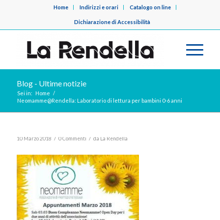
Home
Indirizzi e orari
Catalogo on line
Dichiarazione di Accessibilità
Blog - Ultime notizie
Sei in:
Home
/
Neomamme@Rendella: Laboratorio di lettura per bambini 0-6 anni
/
/
10 Marzo 2018
0 Commenti
da
La Rendella