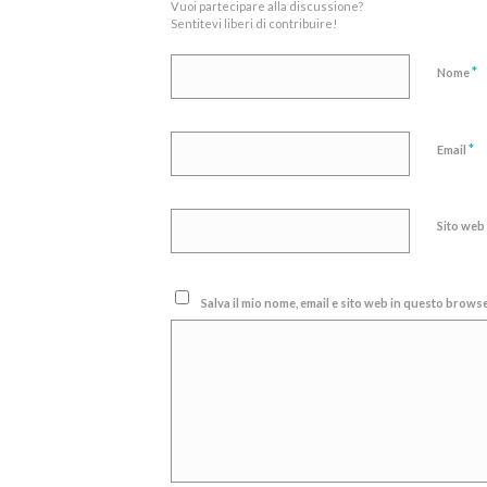
Vuoi partecipare alla discussione?
Sentitevi liberi di contribuire!
*
Nome
*
Email
Sito web
Salva il mio nome, email e sito web in questo brow