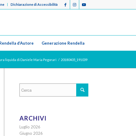
ine
Dichiarazione di Accessibilità
Rendella d’Autore
Generazione Rendella
ra liquida di Daniele Maria Pegorari
/
20180405_191039
ARCHIVI
Luglio 2026
Giugno 2026