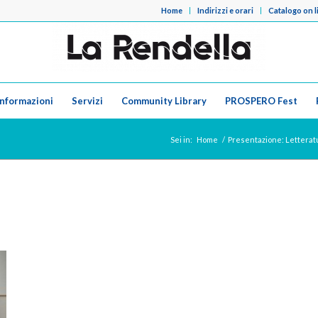
Home
Indirizzi e orari
Catalogo on l
Informazioni
Servizi
Community Library
PROSPERO Fest
Sei in:
Home
/
Presentazione: Letteratu