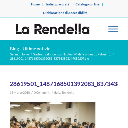
Home
Indirizzi e orari
Catalogo on line
Dichiarazione di Accessibilità
Blog - Ultime notizie
Sei in:
Home
/
Sudestival Incontri: Naples ’44 di Francesco Patierno.
/
28619501_1487168501392083_8373438531490852571_o
28619501_1487168501392083_837343853
/
/
13 Marzo 2018
0 Commenti
da
La Rendella