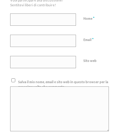
Vuoi partecipare alla discussione?
Sentitevi liberi di contribuire!
*
Nome
*
Email
Sito web
Salva il mio nome, email e sito web in questo browser per la
prossima volta che commento.