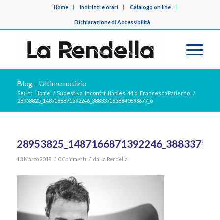
Home
Indirizzi e orari
Catalogo on line
Dichiarazione di Accessibilità
Blog - Ultime notizie
Sei in:
Home
/
Sudestival Incontri: Naples ’44 di Francesco Patierno.
/
28953825_1487166871392246_3883371638840698677_o
28953825_1487166871392246_388337163
/
/
13 Marzo 2018
0 Commenti
da
La Rendella