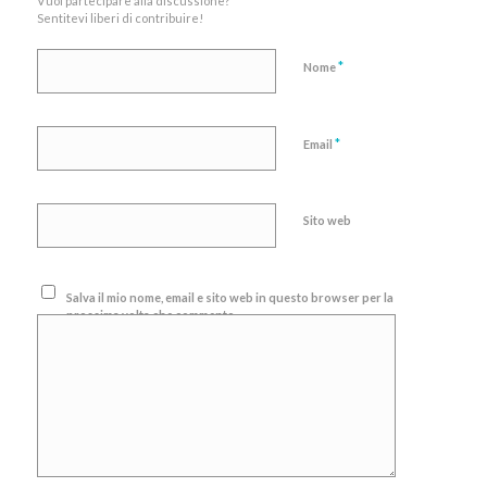
Vuoi partecipare alla discussione?
Sentitevi liberi di contribuire!
*
Nome
*
Email
Sito web
Salva il mio nome, email e sito web in questo browser per la
prossima volta che commento.