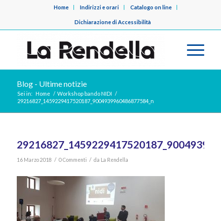
Home
Indirizzi e orari
Catalogo on line
Dichiarazione di Accessibilità
Blog - Ultime notizie
Sei in:
Home
/
Workshop bando NIDI
/
29216827_1459229417520187_9004939960486877584_n
29216827_1459229417520187_900493996
/
/
16 Marzo 2018
0 Commenti
da
La Rendella