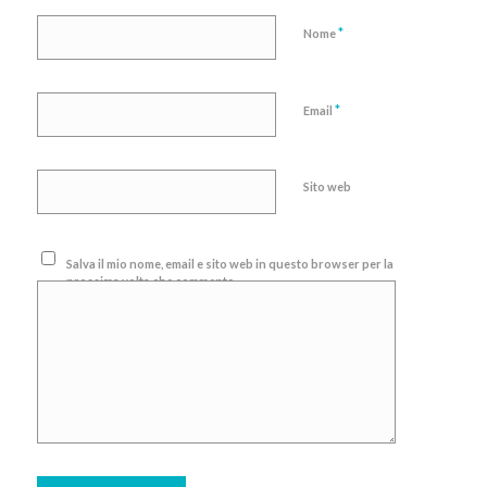
*
Nome
*
Email
Sito web
Salva il mio nome, email e sito web in questo browser per la
prossima volta che commento.