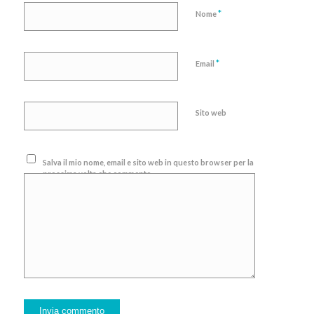
*
Nome
*
Email
Sito web
Salva il mio nome, email e sito web in questo browser per la
prossima volta che commento.