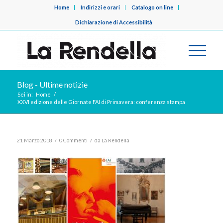
Home
Indirizzi e orari
Catalogo on line
Dichiarazione di Accessibilità
Blog - Ultime notizie
Sei in:
Home
/
XXVI edizione delle Giornate FAI di Primavera: conferenza stampa
/
/
21 Marzo 2018
0 Commenti
da
La Rendella