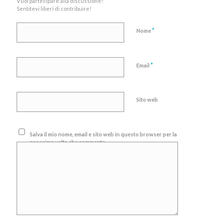
Vuoi partecipare alla discussione?
Sentitevi liberi di contribuire!
*
Nome
*
Email
Sito web
Salva il mio nome, email e sito web in questo browser per la
prossima volta che commento.