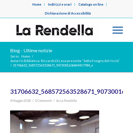
Home
Indirizzi e orari
Catalogo on line
Dichiarazione di Accessibilità
Blog - Ultime notizie
Sei in:
Home
/
Autori in Biblioteca: Riccardo Di Leva presenta “Sotto il segno del riccio”
/
31706632_568572563528671_9073001606869417984_o
31706632_568572563528671_9073001606
/
/
4 Maggio 2018
0 Commenti
da
La Rendella