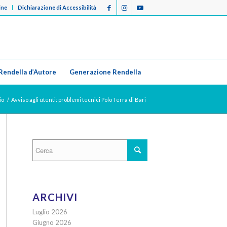
ine
Dichiarazione di Accessibilità
Rendella d’Autore
Generazione Rendella
io
/
Avviso agli utenti: problemi tecnici Polo Terra di Bari
ARCHIVI
Luglio 2026
Giugno 2026