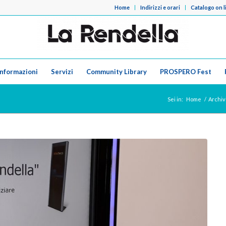
Home
Indirizzi e orari
Catalogo on l
Informazioni
Servizi
Community Library
PROSPERO Fest
Sei in:
Home
/
Archiv