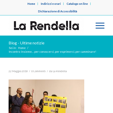
Home
Indirizzi e orari
Catalogo on line
Dichiarazione di Accessibilità
Blog - Ultime notizie
Sei in:
Home
/
Incontro: Insieme… per conoscerci, per esprimerci, per camminare!
/
/
22 Maggio 2018
0 Commenti
da
La Rendella