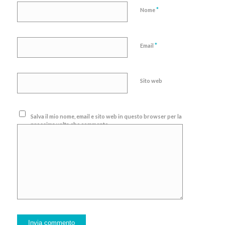
*
Nome
*
Email
Sito web
Salva il mio nome, email e sito web in questo browser per la
prossima volta che commento.