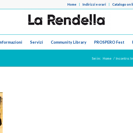
Home
Indirizzi e orari
Catalogo on l
Informazioni
Servizi
Community Library
PROSPERO Fest
Sei in:
Home
/
Incontro: 