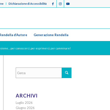
ine
Dichiarazione di Accessibilità
Rendella d’Autore
Generazione Rendella
Insieme… per conoscerci, per esprimerci, per camminare!
ARCHIVI
Luglio 2026
Giugno 2026