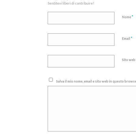
Sentitevi liberi di contribuire!
*
Nome
*
Email
Sito web
Salva il mio nome, email e sito web in questo brow