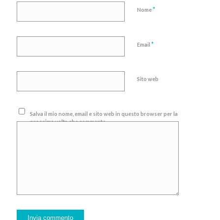
*
Nome
*
Email
Sito web
Salva il mio nome, email e sito web in questo browser per la
prossima volta che commento.