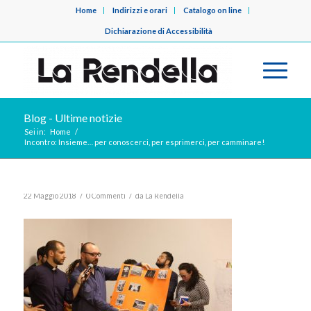
Home
Indirizzi e orari
Catalogo on line
Dichiarazione di Accessibilità
Blog - Ultime notizie
Sei in:
Home
/
Incontro: Insieme… per conoscerci, per esprimerci, per camminare!
/
/
22 Maggio 2018
0 Commenti
da
La Rendella