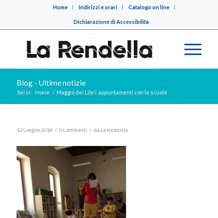
Home
Indirizzi e orari
Catalogo on line
Dichiarazione di Accessibilità
Blog - Ultime notizie
Sei in:
Home
/
Maggio dei Libri: appuntamenti con le scuole
/
/
12 Giugno 2018
0 Commenti
da
La Rendella