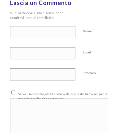
Lascia un Commento
Vuoi partecipare alla discussione?
Sentitevi liberi di contribuire!
*
Nome
*
Email
Sito web
Salva il mio nome, email e sito web in questo browser per la
prossima volta che commento.