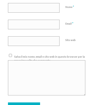
*
Nome
*
Email
Sito web
Salva il mio nome, email e sito web in questo browser per la
prossima volta che commento.