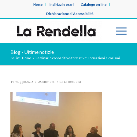
Home
Indirizzi e orari
Catalogo on line
Dichiarazione di Accessibilità
Blog - Ultime notizie
Sei in:
Home
/
Seminario conoscitivo-formativo: Formazioni e carismi
/
/
19 Maggio 2018
0 Commenti
da
La Rendella