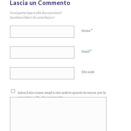
Lascia un Commento
Vuoi partecipare alla discussione?
Sentitevi liberi di contribuire!
*
Nome
*
Email
Sito web
Salva il mio nome, email e sito web in questo browser per la
prossima volta che commento.