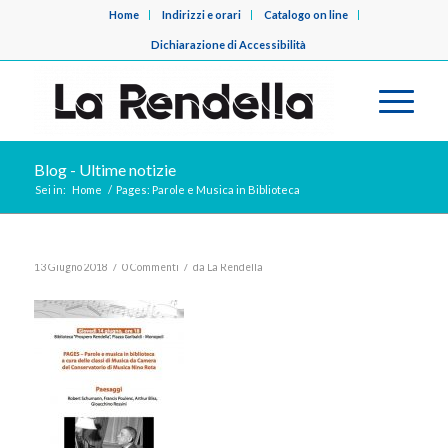
Home
Indirizzi e orari
Catalogo on line
Dichiarazione di Accessibilità
Blog - Ultime notizie
Sei in:
Home
/
Pages: Parole e Musica in Biblioteca
/
/
13 Giugno 2018
0 Commenti
da
La Rendella