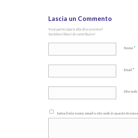
Lascia un Commento
Vuoi partecipare alla discussione?
Sentitevi liberi di contribuire!
*
Nome
*
Email
Sito web
Salva il mio nome, email e sito web in questo brow