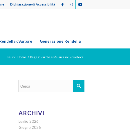
ine
Dichiarazione di Accessibilità
Rendella d’Autore
Generazione Rendella
Sei in:
Home
/
Pages: Parole e Musica in Biblioteca
ARCHIVI
Luglio 2026
Giugno 2026