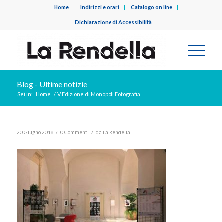
Home
Indirizzi e orari
Catalogo on line
Dichiarazione di Accessibilità
Blog - Ultime notizie
Sei in:
Home
/
V Edizione di Monopoli Fotografia
/
/
20 Giugno 2018
0 Commenti
da
La Rendella