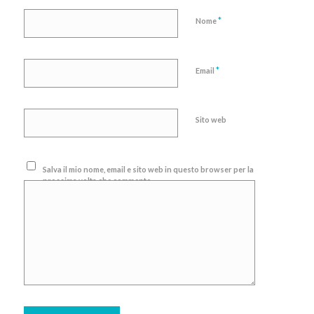
*
Nome
*
Email
Sito web
Salva il mio nome, email e sito web in questo browser per la
prossima volta che commento.