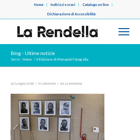
Home
Indirizzi e orari
Catalogo on line
Dichiarazione di Accessibilità
Blog - Ultime notizie
Sei in:
Home
/
V Edizione di Monopoli Fotografia
/
/
20 Giugno 2018
0 Commenti
da
La Rendella