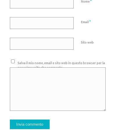
*
Nome
*
Email
Sito web
Salva il mio nome, email e sito web in questo browser per la
prossima volta che commento.