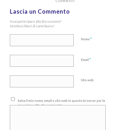
COMMENTI
Lascia un Commento
Vuoi partecipare alla discussione?
Sentitevi liberi di contribuire!
*
Nome
*
Email
Sito web
Salva il mio nome, email e sito web in questo browser per la
prossima volta che commento.