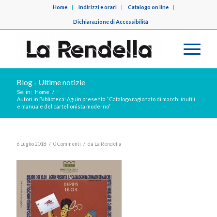
Home
Indirizzi e orari
Catalogo on line
Dichiarazione di Accessibilità
Blog - Ultime notizie
Sei in:
Home
/
Autori in Biblioteca: Aguìn presenta “Catalogo ragionato di marchi inutili
e manuale del cartellonista moderno”
/
/
6 Luglio 2018
0 Commenti
da
La Rendella