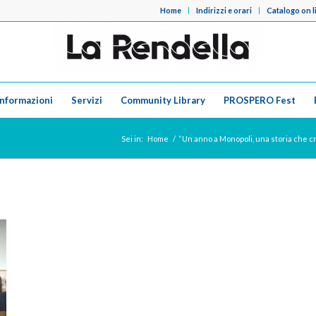
Home
Indirizzi e orari
Catalogo on l
Informazioni
Servizi
Community Library
PROSPERO Fest
Sei in:
Home
/
“Un anno a Monopoli, una storia che cre