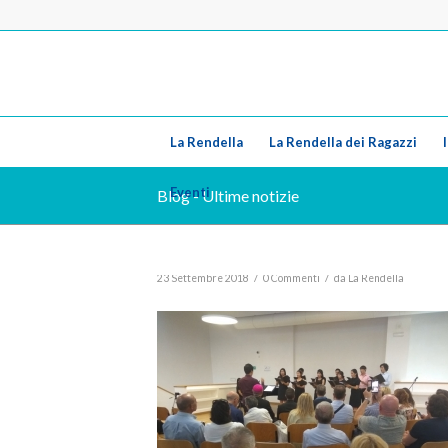
La Rendella
La Rendella dei Ragazzi
Eventi
Blog - Ultime notizie
/
/
23 Settembre 2018
0 Commenti
da
La Rendella