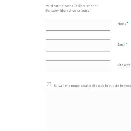
Vuoi partecipare alla discussione?
Sentitevi liberi di contribuire!
*
Nome
*
Email
Sito web
Salva il mio nome, email e sito web in questo brow