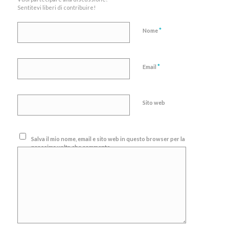
Sentitevi liberi di contribuire!
*
Nome
*
Email
Sito web
Salva il mio nome, email e sito web in questo browser per la
prossima volta che commento.