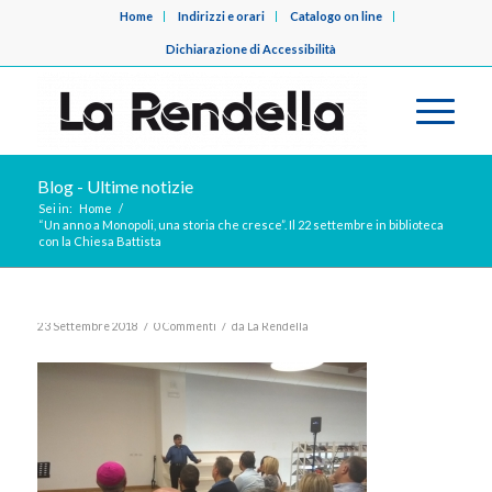
Home
Indirizzi e orari
Catalogo on line
Dichiarazione di Accessibilità
Blog - Ultime notizie
Sei in:
Home
/
“Un anno a Monopoli, una storia che cresce”. Il 22 settembre in biblioteca
con la Chiesa Battista
/
/
23 Settembre 2018
0 Commenti
da
La Rendella