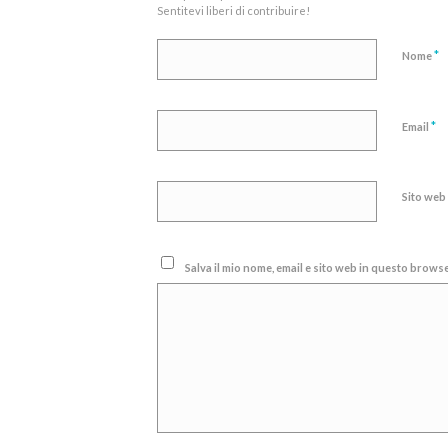
Sentitevi liberi di contribuire!
*
Nome
*
Email
Sito web
Salva il mio nome, email e sito web in questo brow