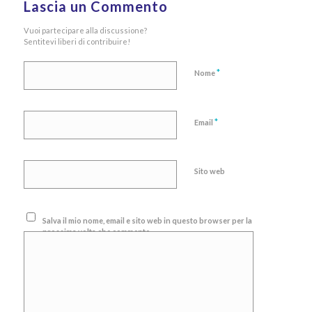
Lascia un Commento
Vuoi partecipare alla discussione?
Sentitevi liberi di contribuire!
*
Nome
*
Email
Sito web
Salva il mio nome, email e sito web in questo browser per la
prossima volta che commento.