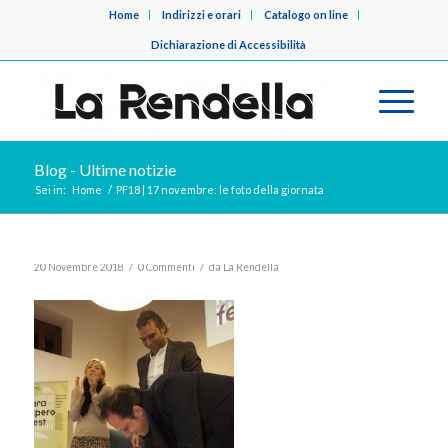
Home
Indirizzi e orari
Catalogo on line
Dichiarazione di Accessibilità
Blog - Ultime notizie
Sei in:
Home
/
PF18 | 17 novembre: le foto della giornata
/
/
20 Novembre 2018
0 Commenti
da
La Rendella