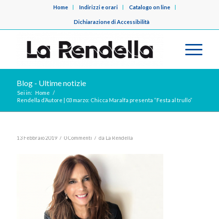
Home
Indirizzi e orari
Catalogo on line
Dichiarazione di Accessibilità
Blog - Ultime notizie
Sei in:
Home
/
Rendella d’Autore | 03 marzo: Chicca Maralfa presenta “Festa al trullo”
/
/
13 Febbraio 2019
0 Commenti
da
La Rendella