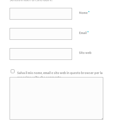
*
Nome
*
Email
Sito web
Salva il mio nome, email e sito web in questo browser per la
prossima volta che commento.