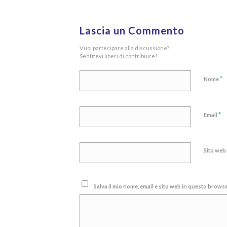
Lascia un Commento
Vuoi partecipare alla discussione?
Sentitevi liberi di contribuire!
*
Nome
*
Email
Sito web
Salva il mio nome, email e sito web in questo brow