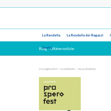
La Rendella
La Rendella dei Ragazzi
Eventi
Blog - Ultime notizie
/
/
25 Giugno 2019
0 Commenti
da
La Rendella