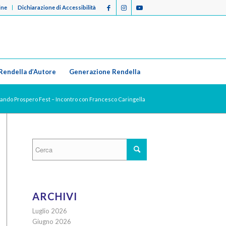
ine
Dichiarazione di Accessibilità
Rendella d’Autore
Generazione Rendella
ando Prospero Fest – Incontro con Francesco Caringella
ARCHIVI
Luglio 2026
Giugno 2026