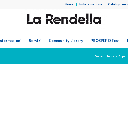
Home
Indirizzi e orari
Catalogo on l
Informazioni
Servizi
Community Library
PROSPERO Fest
Sei in:
Home
/
Aspett