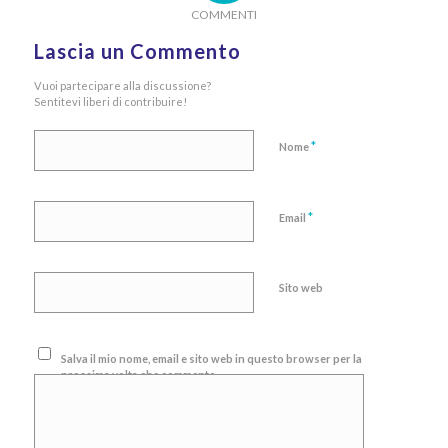
COMMENTI
Lascia un Commento
Vuoi partecipare alla discussione?
Sentitevi liberi di contribuire!
*
Nome
*
Email
Sito web
Salva il mio nome, email e sito web in questo browser per la
prossima volta che commento.