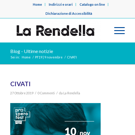
Home
Indirizzi e orari
Catalogo on line
Dichiarazione di Accessibilità
Blog - Ultime notizie
Sei in:
Home
/
PF19 | 9 novembre
/
CIVATI
CIVATI
/
/
27 Ottobre 2019
0 Commenti
da
La Rendella