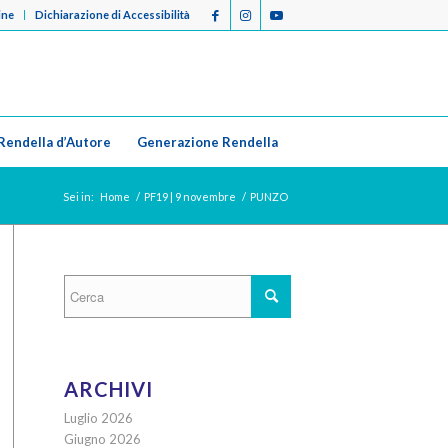
ine
Dichiarazione di Accessibilità
Rendella d’Autore
Generazione Rendella
Sei in:
Home
/
PF19 | 9 novembre
/
PUNZO
ARCHIVI
Luglio 2026
Giugno 2026