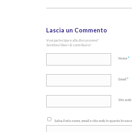
Lascia un Commento
Vuoi partecipare alla discussione?
Sentitevi liberi di contribuire!
*
Nome
*
Email
Sito web
Salva il mio nome, email e sito web in questo brow