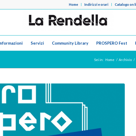
Home
Indirizzi e orari
Catalogo on l
Informazioni
Servizi
Community Library
PROSPERO Fest
Sei in:
Home
/
Archivio
/