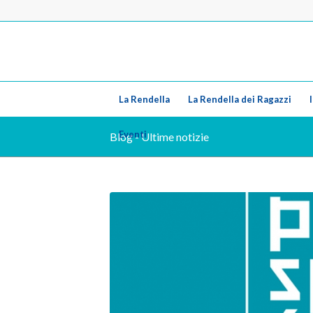
La Rendella
La Rendella dei Ragazzi
Eventi
Blog - Ultime notizie