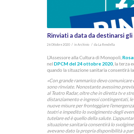
Rinviati a data da destinarsi gl
/
/
26 Ottobre 2020
in
Archivio
da
La Rendella
L’Assessore alla Cultura di Monopoli,
Rosan
nel
DPCM del 24 ottobre 2020
, la terza
quando la situazione sanitaria consentirà la
«Con grande rammarico devo comunicare che
sono rinviate. Nonostante avessimo previsto
al Teatro Radar, oltre che in diretta tv e s
distanziamento e ingressi contingentati, 
nuove misure per fronteggiare l’emergenza
teatri e impedito lo svolgimento degli even
tutelare ed è quello della salute. L’appunt
situazione sanitaria consentirà lo svolgiment
avevano dato la propria disponibilità a part