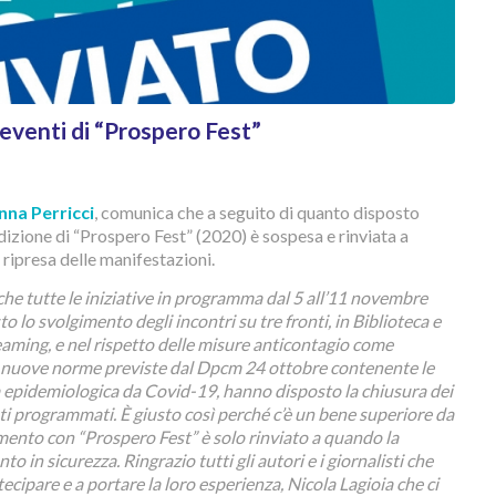
i eventi di “Prospero Fest”
na Perricci
, comunica che a seguito di quanto disposto
 edizione di “Prospero Fest” (2020) è sospesa e rinviata a
 ripresa delle manifestazioni.
 tutte le iniziative in programma dal 5 all’11 novembre
 lo svolgimento degli incontri su tre fronti, in Biblioteca e
treaming, e nel rispetto delle misure anticontagio come
le nuove norme previste dal Dpcm 24 ottobre contenente le
 epidemiologica da Covid-19, hanno disposto la chiusura dei
ti programmati. È giusto così perché c’è un bene superiore da
amento con “Prospero Fest” è solo rinviato a quando la
o in sicurezza. Ringrazio tutti gli autori e i giornalisti che
ecipare e a portare la loro esperienza, Nicola Lagioia che ci